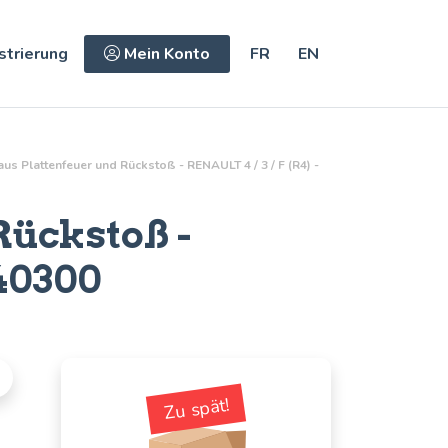
strierung
Mein Konto
FR
EN
s Plattenfeuer und Rückstoß - RENAULT 4 / 3 / F (R4) -
Rückstoß
-
40300
Zu spät!