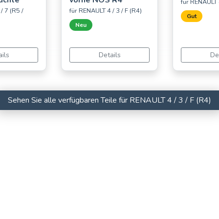
uchte
vorne NOS R4
für RENAULT 4
/ 7 (R5 /
für RENAULT 4 / 3 / F (R4)
Gut
Neu
ils
Details
De
Sehen Sie alle verfügbaren Teile für RENAULT 4 / 3 / F (R4)