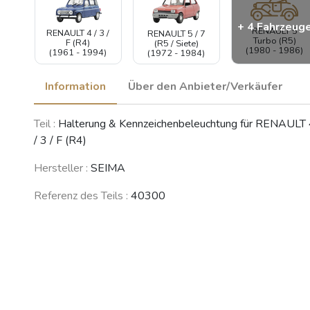
+ 4 Fahrzeug
RENAULT 5
RENAULT 4 / 3 /
RENAULT 5 / 7
Turbo (R5)
F (R4)
(R5 / Siete)
(1980 - 1986)
(1961 - 1994)
(1972 - 1984)
Information
Über den Anbieter/Verkäufer
RENAULT 12 /
RENAULT 6
Teil :
Halterung & Kennzeichenbeleuchtung für RENAULT
RENAULT
Virage (R12)
(R6)
Master
(1969 - 1980)
(1968 - 1980)
/ 3 / F (R4)
(1980 - 1997)
Hersteller :
SEIMA
Referenz des Teils :
40300
PEUGEOT 504
(1968 - 2005)
Siehe weniger Fahrzeuge