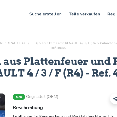
Suche erstellen
Teile verkaufen
Regi
teile RENAULT 4 / 3 / F (R4)
>
Teile
karosserie
RENAULT 4 / 3 / F (R4)
>
Cabochon au
Ref. 40300
aus Plattenfeuer und 
LT 4 / 3 / F (R4) - Ref.
Originalteil (OEM)
Neu
Beschreibung
Lichthaube für Kennzeichen- und Rückfahrleuchte, rechts