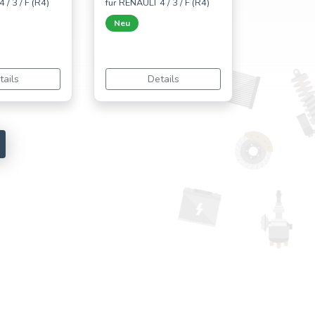
 / 3 / F (R4)
für RENAULT 4 / 3 / F (R4)
Neu
tails
Details