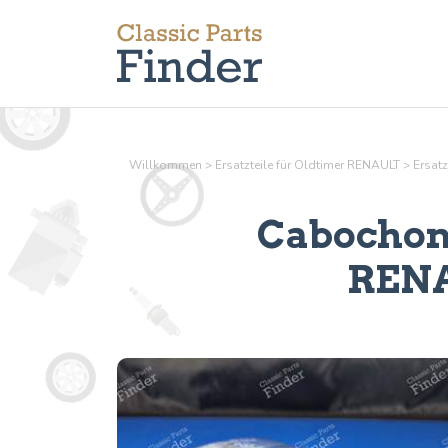
Willkommen
>
Ersatzteile für Oldtimer RENAULT
>
Ersatz
Cabochon 
RENAU