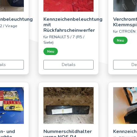
enbeleuchtung
Kennzeichenbeleuchtung
Verchrom
mit
Klemmspi
2 / Virage
Rückfahrscheinwerfer
für CITROËN
für RENAULT 5 / 7 (R5 /
Neu
Siete)
Neu
ils
Details
De
n- und
Nummerschildhalter
Kennzeich