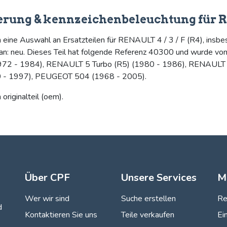
terung & kennzeichenbeleuchtung für RE
n eine Auswahl an Ersatzteilen für RENAULT 4 / 3 / F (R4), insbe
n: neu. Dieses Teil hat folgende Referenz 40300 und wurde von 
(1972 - 1984), RENAULT 5 Turbo (R5) (1980 - 1986), RENAULT
 - 1997), PEUGEOT 504 (1968 - 2005).
originalteil (oem).
Über CPF
Unsere Services
M
Wer wir sind
Suche erstellen
Re
d
Kontaktieren Sie uns
Teile verkaufen
Ei