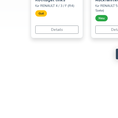
Kotflügel links
Rückfahrle
für RENAULT 4 / 3 / F (R4)
für RENAULT 5 
Siete)
Gut
Neu
Details
Deta