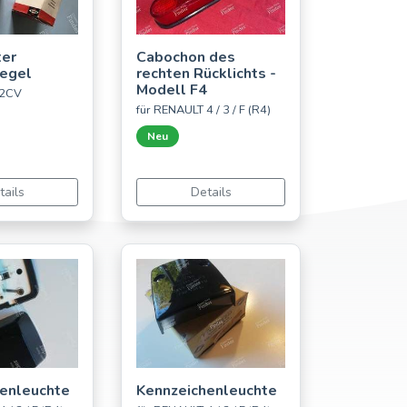
ter
Cabochon des
egel
rechten Rücklichts -
Modell F4
 2CV
für RENAULT 4 / 3 / F (R4)
Neu
tails
Details
enleuchte
Kennzeichenleuchte