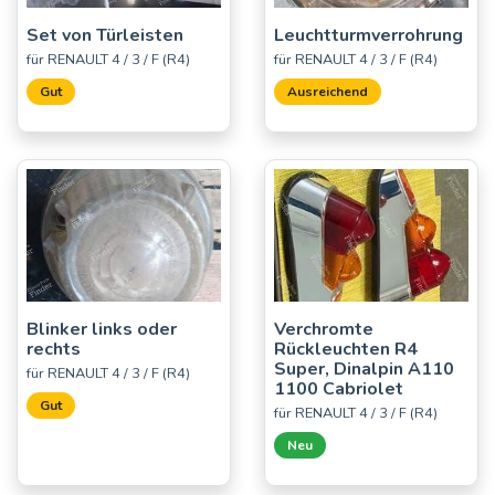
Set von Türleisten
Leuchtturmverrohrung
für RENAULT 4 / 3 / F (R4)
für RENAULT 4 / 3 / F (R4)
Gut
Ausreichend
Blinker links oder
Verchromte
rechts
Rückleuchten R4
Super, Dinalpin A110
für RENAULT 4 / 3 / F (R4)
1100 Cabriolet
Gut
für RENAULT 4 / 3 / F (R4)
Neu