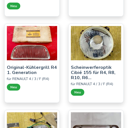
Neu
Original-Kühlergrill R4
Scheinwerferoptik
1. Generation
Cibié 155 für R4, R8,
R10, R6...
für RENAULT 4 / 3 / F (R4)
für RENAULT 4 / 3 / F (R4)
Neu
Neu