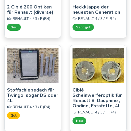
2 Cibié 200 Optiken
Heckklappe der
für Renault (diverse)
neuesten Generation
für RENAULT 4 / 3 / F (R4)
für RENAULT 4 / 3 / F (R4)
Neu
Sehr gut
Stoffschiebedach für
Cibié
Twingo, sogar DS oder
Scheinwerferoptik für
4L
Renault 8, Dauphine ,
Ondine, Estafette, 4L
für RENAULT 4 / 3 / F (R4)
für RENAULT 4 / 3 / F (R4)
Gut
Neu