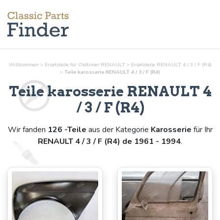
Willkommen
>
Ersatzteile für Oldtimer RENAULT
>
Ersatzteile RENAULT 4 / 3 / F (R4)
>
Teile
karosserie
RENAULT 4 / 3 / F (R4)
Teile
karosserie
RENAULT 4
/ 3 / F (R4)
Wir fanden
126 -Teile
aus der Kategorie
Karosserie
für Ihr
RENAULT 4 / 3 / F (R4) de 1961 - 1994
.