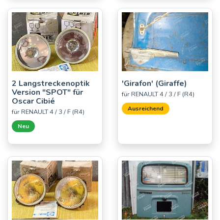
2 Langstreckenoptik
'Girafon' (Giraffe)
Version "SPOT" für
für RENAULT 4 / 3 / F (R4)
Oscar Cibié
Ausreichend
für RENAULT 4 / 3 / F (R4)
Neu