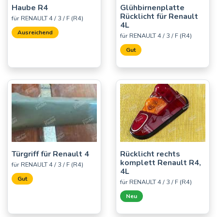
Haube R4
Glühbirnenplatte
Rücklicht für Renault
für RENAULT 4 / 3 / F (R4)
4L
Ausreichend
für RENAULT 4 / 3 / F (R4)
Gut
Türgriff für Renault 4
Rücklicht rechts
komplett Renault R4,
für RENAULT 4 / 3 / F (R4)
4L
Gut
für RENAULT 4 / 3 / F (R4)
Neu