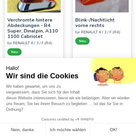
Verchromte hintere
Blink-/Nachtlicht
Abdeckungen - R4
vorne rechts
Super, Dinalpin, A110
für RENAULT 4 / 3 / F (R4)
1100 Cabriolet
Neu
für RENAULT 4 / 3 / F (R4)
Neu
Hallo!
Wir sind die Cookies
Wir haben gewartet, um uns zu
vergewissern, dass Sie sich für den Inhalt
dieser Website interessieren, bevor wir sie belästigen. Aber wir würden
uns freuen, Sie bei ihrem Besuch zu begleiten … Ist das für Sie in
Ordnung?
Glühbirnenhalter
Cabochon Feuerplatte
Consents certified by
Blinklicht / Nachtlicht
und Originalrückstoß
für RENAULT 4 / 3 / F (R4)
für RENAULT 4 / 3 / F (R4)
Nein, danke
Ich möchte wählen
OK!