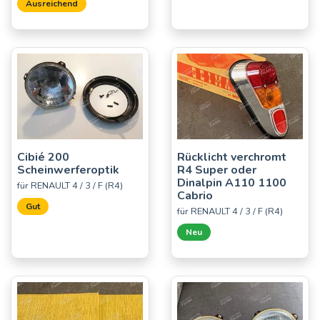
Ausreichend
Cibié 200
Rücklicht verchromt
Scheinwerferoptik
R4 Super oder
Dinalpin A110 1100
für RENAULT 4 / 3 / F (R4)
Cabrio
Gut
für RENAULT 4 / 3 / F (R4)
Neu