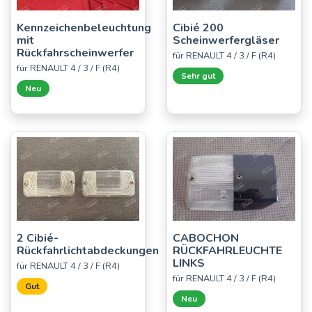
Kennzeichenbeleuchtung
Cibié 200
mit
Scheinwerfergläser
Rückfahrscheinwerfer
für RENAULT 4 / 3 / F (R4)
für RENAULT 4 / 3 / F (R4)
Sehr gut
Neu
2 Cibié-
CABOCHON
Rückfahrlichtabdeckungen
RÜCKFAHRLEUCHTE
LINKS
für RENAULT 4 / 3 / F (R4)
für RENAULT 4 / 3 / F (R4)
Gut
Neu