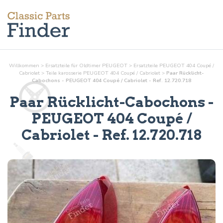
Willkommen
>
Ersatzteile für Oldtimer PEUGEOT
>
Ersatzteile PEUGEOT 404 Coupé /
Cabriolet
>
Teile
karosserie
PEUGEOT 404 Coupé / Cabriolet
>
Paar Rücklicht-
Cabochons - PEUGEOT 404 Coupé / Cabriolet - Ref. 12.720.718
Paar Rücklicht-Cabochons
-
PEUGEOT 404 Coupé /
Cabriolet - Ref.
12.720.718