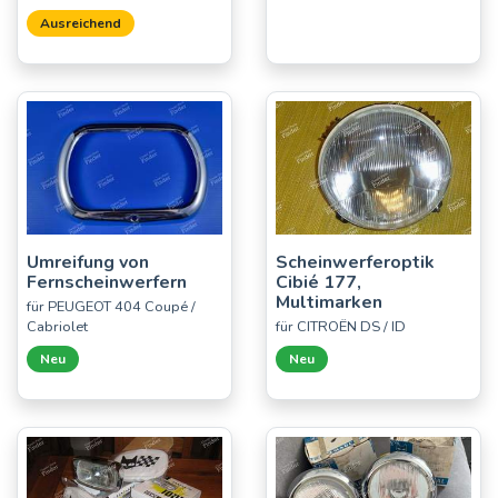
Ausreichend
Umreifung von
Scheinwerferoptik
Fernscheinwerfern
Cibié 177,
Multimarken
für PEUGEOT 404 Coupé /
Cabriolet
für CITROËN DS / ID
Neu
Neu