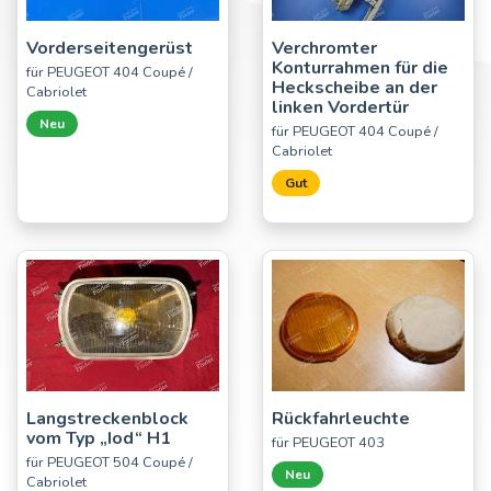
Vorderseitengerüst
Verchromter
Konturrahmen für die
für PEUGEOT 404 Coupé /
Heckscheibe an der
Cabriolet
linken Vordertür
Neu
für PEUGEOT 404 Coupé /
Cabriolet
Gut
Langstreckenblock
Rückfahrleuchte
vom Typ „Iod“ H1
für PEUGEOT 403
für PEUGEOT 504 Coupé /
Neu
Cabriolet