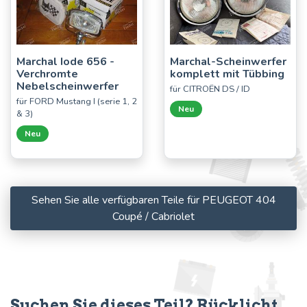
Marchal Iode 656 -
Marchal-Scheinwerfer
Verchromte
komplett mit Tübbing
Nebelscheinwerfer
für CITROËN DS / ID
für FORD Mustang I (serie 1, 2
Neu
& 3)
Neu
Sehen Sie alle verfügbaren Teile für PEUGEOT 404
Coupé / Cabriolet
Suchen Sie dieses Teil? Rücklicht