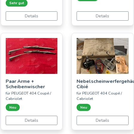
Sehr gut
Details
Details
Paar Arme +
Nebelscheinwerfergehä
Scheibenwischer
Cibié
für PEUGEOT 404 Coupé /
für PEUGEOT 404 Coupé /
Cabriolet
Cabriolet
Neu
Neu
Details
Details