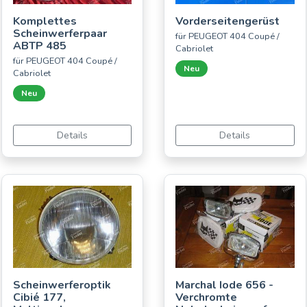
Komplettes
Vorderseitengerüst
Scheinwerferpaar
für PEUGEOT 404 Coupé /
ABTP 485
Cabriolet
für PEUGEOT 404 Coupé /
Neu
Cabriolet
Neu
Details
Details
Scheinwerferoptik
Marchal Iode 656 -
Cibié 177,
Verchromte