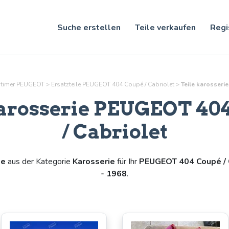
Suche erstellen
Teile verkaufen
Regi
ldtimer PEUGEOT
>
Ersatzteile PEUGEOT 404 Coupé / Cabriolet
>
Teile
karosserie
arosserie
PEUGEOT 404
/ Cabriolet
le
aus der Kategorie
Karosserie
für Ihr
PEUGEOT 404 Coupé / 
- 1968
.