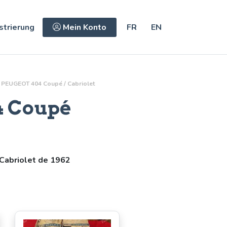
strierung
Mein Konto
FR
EN
PEUGEOT 404 Coupé / Cabriolet
 Coupé
Cabriolet de 1962