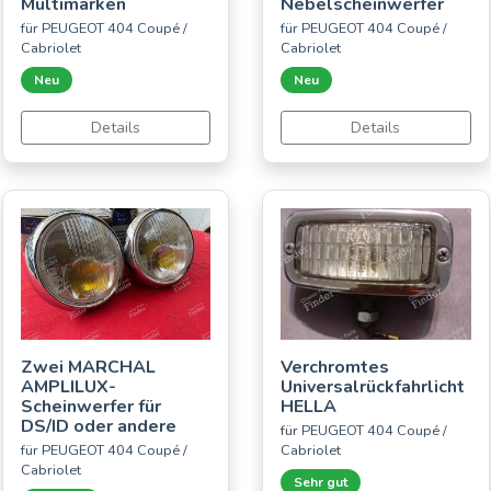
Multimarken
Nebelscheinwerfer
für PEUGEOT 404 Coupé /
für PEUGEOT 404 Coupé /
Cabriolet
Cabriolet
Neu
Neu
Details
Details
Zwei MARCHAL
Verchromtes
AMPLILUX-
Universalrückfahrlicht
Scheinwerfer für
HELLA
DS/ID oder andere
für PEUGEOT 404 Coupé /
für PEUGEOT 404 Coupé /
Cabriolet
Cabriolet
Sehr gut