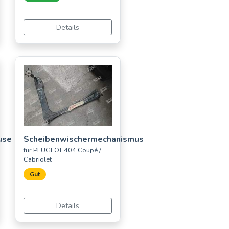
Details
use
Scheibenwischermechanismus
für PEUGEOT 404 Coupé /
Cabriolet
Gut
Details