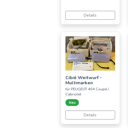
Details
Cibié Weitwurf -
Multimarken
für PEUGEOT 404 Coupé /
Cabriolet
Neu
Details