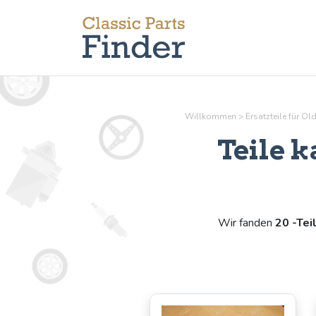
Willkommen
>
Ersatzteile für O
Teile
k
Wir fanden
20 -Tei