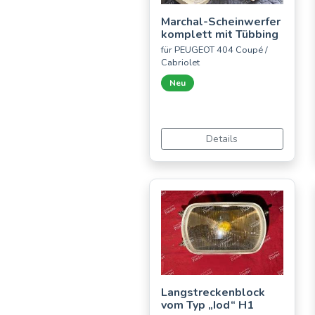
Marchal-Scheinwerfer
komplett mit Tübbing
für PEUGEOT 404 Coupé /
Cabriolet
Neu
Details
Langstreckenblock
vom Typ „Iod“ H1