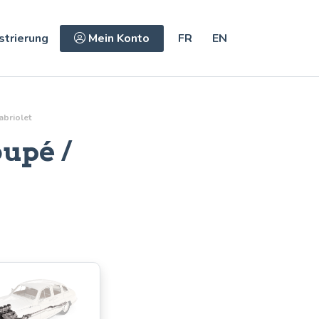
strierung
Mein Konto
FR
EN
abriolet
upé /