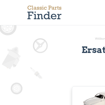
Willk
Ersa