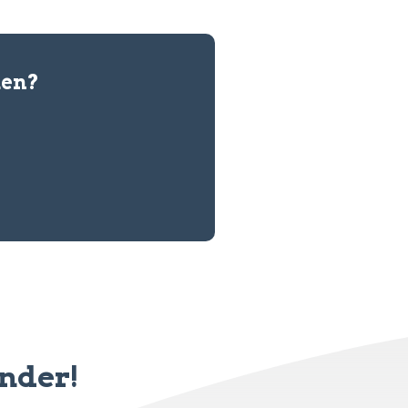
den?
inder!