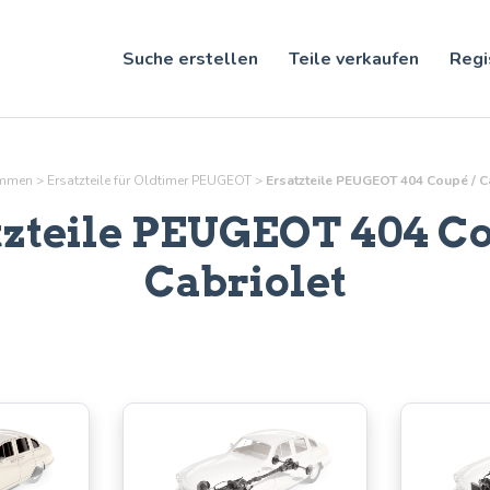
Suche erstellen
Teile verkaufen
Regi
ommen
>
Ersatzteile für Oldtimer PEUGEOT
>
Ersatzteile PEUGEOT 404 Coupé / C
tzteile PEUGEOT 404 Co
Cabriolet