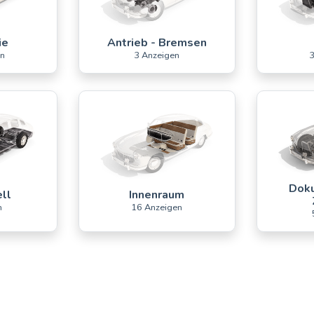
ie
Antrieb - Bremsen
en
3 Anzeigen
3
Doku
ll
Innenraum
n
16 Anzeigen