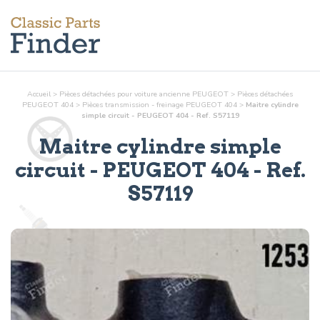
Accueil
>
Pièces détachées pour voiture ancienne PEUGEOT
>
Pièces détachées
PEUGEOT 404
>
Pièces
transmission - freinage
PEUGEOT 404
>
Maitre cylindre
simple circuit - PEUGEOT 404 - Ref. S57119
Maitre cylindre simple
circuit
- PEUGEOT 404 - Ref.
S57119