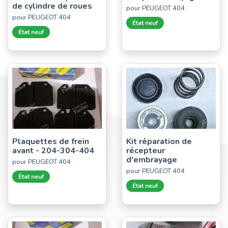
de cylindre de roues
pour PEUGEOT 404
pour PEUGEOT 404
État neuf
État neuf
Plaquettes de frein
Kit réparation de
avant - 204-304-404
récepteur
d'embrayage
pour PEUGEOT 404
pour PEUGEOT 404
État neuf
État neuf