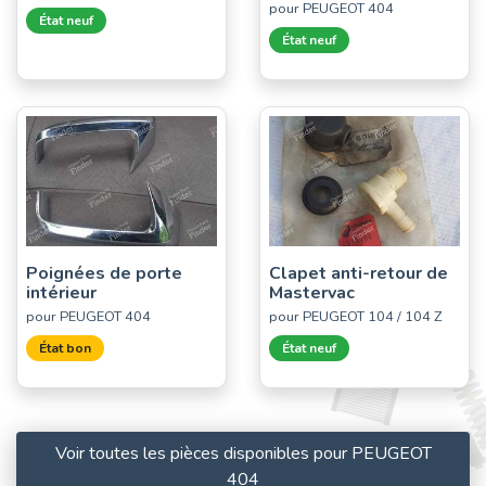
pour PEUGEOT 404
État neuf
État neuf
Poignées de porte
Clapet anti-retour de
intérieur
Mastervac
pour PEUGEOT 404
pour PEUGEOT 104 / 104 Z
État bon
État neuf
Voir toutes les pièces disponibles pour PEUGEOT
404