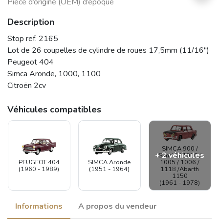
Pièce d’origine (OEM) d’époque
Description
Stop ref. 2165
Lot de 26 coupelles de cylindre de roues 17,5mm (11/16")
Peugeot 404
Simca Aronde, 1000, 1100
Citroën 2cv
Véhicules compatibles
SIMCA 900 /
+ 2 véhicules
Simc'4 / 1000 /
PEUGEOT 404
1005 / 1006 /
SIMCA Aronde
(1960 - 1989)
1118 /Abarth
(1951 - 1964)
1150
(1961 - 1978)
Informations
A propos du vendeur