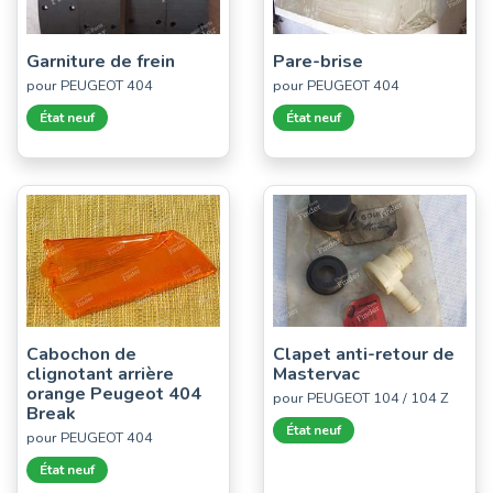
Garniture de frein
Pare-brise
pour PEUGEOT 404
pour PEUGEOT 404
État neuf
État neuf
Cabochon de
Clapet anti-retour de
clignotant arrière
Mastervac
orange Peugeot 404
pour PEUGEOT 104 / 104 Z
Break
État neuf
pour PEUGEOT 404
État neuf