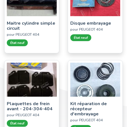
Maitre cylindre simple
Disque embrayage
circuit
pour PEUGEOT 404
pour PEUGEOT 404
État neuf
État neuf
Plaquettes de frein
Kit réparation de
avant - 204-304-404
récepteur
d'embrayage
pour PEUGEOT 404
pour PEUGEOT 404
État neuf