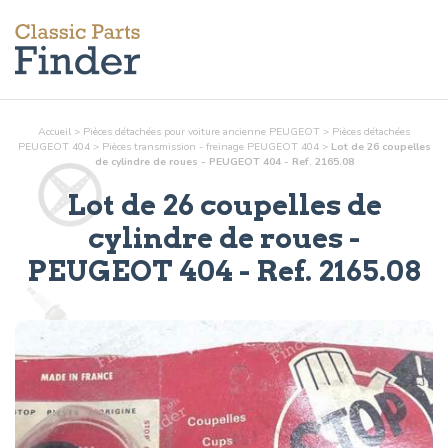
Accueil
>
Pièces détachées pour voiture ancienne PEUGEOT
>
Pièces détachées
PEUGEOT 404
>
Pièces
transmission - freinage
PEUGEOT 404
>
Lot de 26 coupelles
de cylindre de roues - PEUGEOT 404 - Ref. 2165.08
Lot de 26 coupelles de
cylindre de roues
-
PEUGEOT 404 - Ref.
2165.08