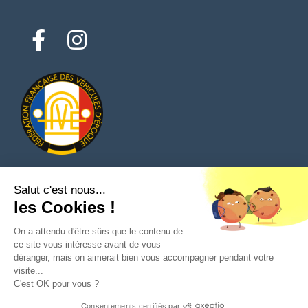
Salut c'est nous...
© 2026 Tous droits réservés - Classic Parts Finder
les Cookies !
Politique de confidentialités
Conditions générales d'utilisation
Mentions légales
On a attendu d'être sûrs que le contenu de
ce site vous intéresse avant de vous
déranger, mais on aimerait bien vous accompagner pendant votre
visite...
C'est OK pour vous ?
Poser une question au vendeur
Consentements certifiés par