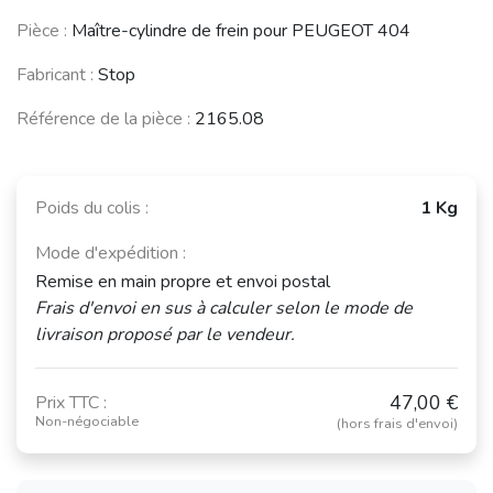
PEUGEOT 404
Pièce :
Maître-cylindre de frein pour PEUGEOT 404
Coupé /
CITROËN 2CV
Cabriolet
(1949 - 1990)
(1962 - 1968)
Fabricant :
Stop
Voir moins de véhicules
Référence de la pièce :
2165.08
Poids du colis :
1 Kg
Mode d'expédition :
Remise en main propre et envoi postal
Frais d'envoi en sus à calculer selon le mode de
livraison proposé par le vendeur.
47,00 €
Prix TTC :
Non-négociable
(hors frais d'envoi)