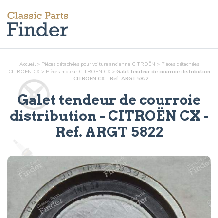
Accueil
>
Pièces détachées pour voiture ancienne CITROËN
>
Pièces détachées
CITROËN CX
>
Pièces
moteur
CITROËN CX
>
Galet tendeur de courroie distribution
- CITROËN CX - Ref. ARGT 5822
Galet tendeur de courroie
distribution
- CITROËN CX -
Ref.
ARGT 5822