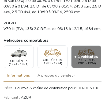
J5 Van (290) 2.0 de 09/90 à 01/94, 1971 ccm, 2.5 D de
09/90 à 01/94, 2.5 DT de 09/90 à 01/94, 2498 ccm, 2.5 D
4x4, 2.5 TD 4x4, de 10/90 à 03/94, 2500 ccm
VOLVO
V70 III (BW, 135) 2.0 BiFuel, de 03/13 à 12/15, 1984 ccm,
Véhicules compatibles
+ 1 véhicules
CITROËN C25
PEUGEOT J5
CITROËN CX
(1981 - 1994)
(1981 - 1994)
(1974 - 1991)
Informations
A propos du vendeur
VOLVO V70
Pièce :
Courroie & chaîne de distribution pour CITROËN CX
(2000 - 2007)
Fabricant :
AZUR
Voir moins de véhicules