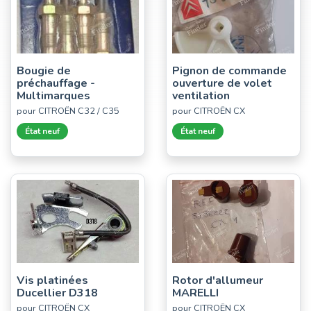
Bougie de
Pignon de commande
préchauffage -
ouverture de volet
Multimarques
ventilation
pour CITROËN C32 / C35
pour CITROËN CX
État neuf
État neuf
Vis platinées
Rotor d'allumeur
Ducellier D318
MARELLI
pour CITROËN CX
pour CITROËN CX