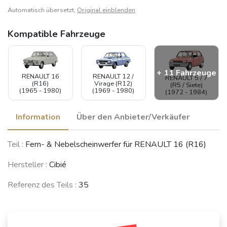
Automatisch übersetzt,
Original einblenden
Kompatible Fahrzeuge
+ 11 Fahrzeuge
RENAULT 12 /
RENAULT 16
RENAULT 5 / 7
Virage (R12)
(R16)
(R5 / Siete)
(1969 - 1980)
(1965 - 1980)
(1972 - 1984)
Information
Über den Anbieter/Verkäufer
CITROËN BX
PEUGEOT 205
CITROËN CX
Teil :
Fern- & Nebelscheinwerfer für RENAULT 16 (R16)
(1982 - 1994)
(1983 - 1998)
(1974 - 1991)
Hersteller :
Cibié
Referenz des Teils :
35
RENAULT 5
ALFA ROMEO
INNOCENTI Mini
Turbo (R5)
33
(Bertone)
(1980 - 1986)
(1983 - 1994)
(1974 - 1993)