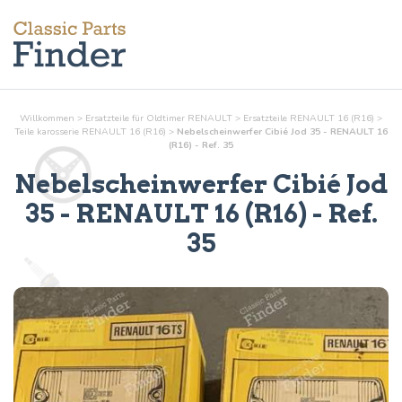
Willkommen
>
Ersatzteile für Oldtimer RENAULT
>
Ersatzteile RENAULT 16 (R16)
>
Teile
karosserie
RENAULT 16 (R16)
>
Nebelscheinwerfer Cibié Jod 35 - RENAULT 16
(R16) - Ref. 35
Nebelscheinwerfer Cibié Jod
35
- RENAULT 16 (R16) - Ref.
35