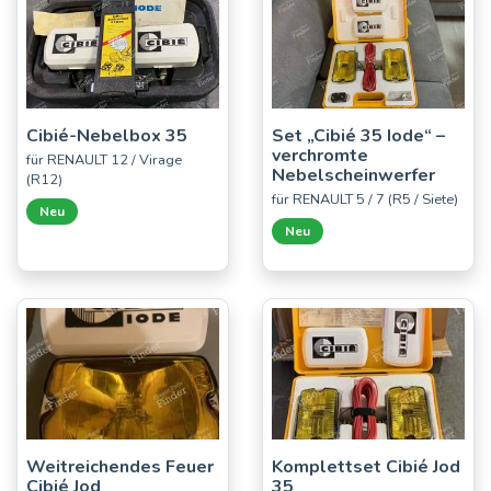
Cibié-Nebelbox 35
Set „Cibié 35 Iode“ –
verchromte
für RENAULT 12 / Virage
Nebelscheinwerfer
(R12)
für RENAULT 5 / 7 (R5 / Siete)
Neu
Neu
Weitreichendes Feuer
Komplettset Cibié Jod
Cibié Jod
35