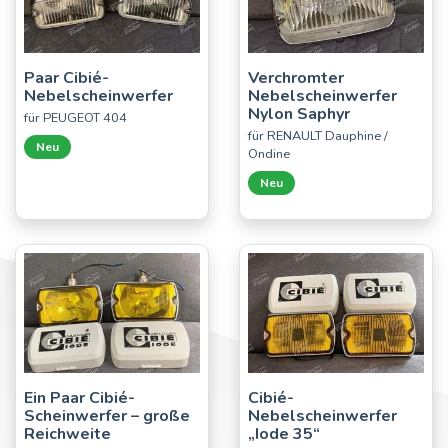
Paar Cibié-
Verchromter
Nebelscheinwerfer
Nebelscheinwerfer
Nylon Saphyr
für PEUGEOT 404
für RENAULT Dauphine /
Neu
Ondine
Neu
Ein Paar Cibié-
Cibié-
Scheinwerfer – große
Nebelscheinwerfer
Reichweite
„Iode 35“