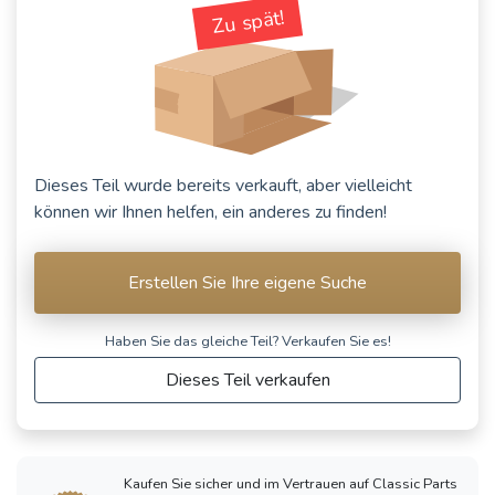
Zu spät!
RENAULT 9 /
Alliance /
RENAULT
RENAULT
Broadway / 11
Fuego
Espace
/ Encore (R9 /
(1980 - 1995)
(1984 - 1990)
R11)
(1981 - 2003)
Dieses Teil wurde bereits verkauft, aber vielleicht
können wir Ihnen helfen, ein anderes zu finden!
CITROËN Visa /
CITROËN GS /
C15
GSA
Erstellen Sie Ihre eigene Suche
(1978 - 2005)
(1970 - 1986)
Siehe weniger Fahrzeuge
Haben Sie das gleiche Teil? Verkaufen Sie es!
Dieses Teil verkaufen
Kaufen Sie sicher und im Vertrauen auf Classic Parts