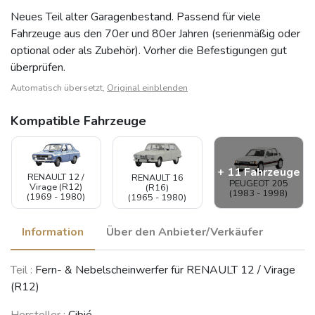
Neues Teil alter Garagenbestand. Passend für viele
Fahrzeuge aus den 70er und 80er Jahren (serienmäßig oder
optional oder als Zubehör). Vorher die Befestigungen gut
überprüfen.
Automatisch übersetzt,
Original einblenden
Kompatible Fahrzeuge
+ 11 Fahrzeuge
RENAULT 12 /
RENAULT 16
PEUGEOT 205
Virage (R12)
(R16)
(1983 - 1998)
(1969 - 1980)
(1965 - 1980)
Information
Über den Anbieter/Verkäufer
RENAULT 5 / 7
CITROËN BX
Teil :
Fern- & Nebelscheinwerfer für RENAULT 12 / Virage
CITROËN CX
(R5 / Siete)
(1982 - 1994)
(1974 - 1991)
(R12)
(1972 - 1984)
Hersteller :
Cibié