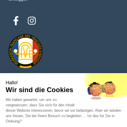
Hallo!
© 2026 Alle Rechte vorbehalten - Classic Parts Finder
Wir sind die Cookies
Datenschutzrichtlinien
Allgemeine Nutzungsbedingungen
Impressum
Wir haben gewartet, um uns zu
vergewissern, dass Sie sich für den Inhalt
dieser Website interessieren, bevor wir sie belästigen. Aber wir würden
uns freuen, Sie bei ihrem Besuch zu begleiten … Ist das für Sie in
Ordnung?