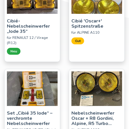
Cibié-
Cibié 'Oscar+'
Nebelscheinwerfer
Spitzenstraße
„Iode 35“
für ALPINE A110
für RENAULT 12 / Virage
Gut
(R12)
Neu
Set „Cibié 35 Iode“ –
Nebelscheinwerfer
verchromte
Oscar + R8 Gordini,
Nebelscheinwerfer
Alpine, R5 Turbo...