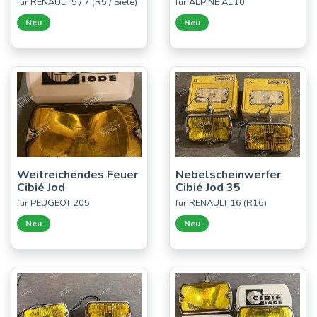
für RENAULT 5 / 7 (R5 / Siete)
für ALPINE A110
Neu
Neu
Weitreichendes Feuer
Nebelscheinwerfer
Cibié Jod
Cibié Jod 35
für PEUGEOT 205
für RENAULT 16 (R16)
Neu
Neu