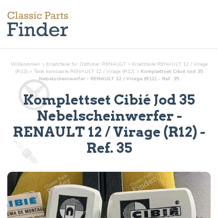
Willkommen
>
Ersatzteile für Oldtimer RENAULT
>
Ersatzteile RENAULT 12 / Virage
(R12)
>
Teile
karosserie
RENAULT 12 / Virage (R12)
>
Komplettset Cibié Jod 35
Nebelscheinwerfer - RENAULT 12 / Virage (R12) - Ref. 35
Komplettset Cibié Jod 35
Nebelscheinwerfer
-
RENAULT 12 / Virage (R12) -
Ref.
35