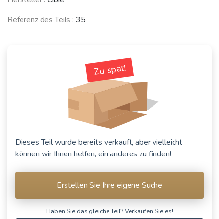
Referenz des Teils :
35
RENAULT 9 /
Alliance /
RENAULT 5
RENAULT
Broadway / 11
Turbo (R5)
Fuego
/ Encore (R9 /
(1980 - 1986)
(1980 - 1995)
R11)
(1981 - 2003)
Zu spät!
CITROËN GS /
INNOCENTI Mini
RENAULT
GSA
(Bertone)
Espace
(1970 - 1986)
(1974 - 1993)
(1984 - 1990)
Dieses Teil wurde bereits verkauft, aber vielleicht
können wir Ihnen helfen, ein anderes zu finden!
CITROËN Visa /
ALFA ROMEO
C15
33
(1978 - 2005)
(1983 - 1994)
Erstellen Sie Ihre eigene Suche
Siehe weniger Fahrzeuge
Haben Sie das gleiche Teil? Verkaufen Sie es!