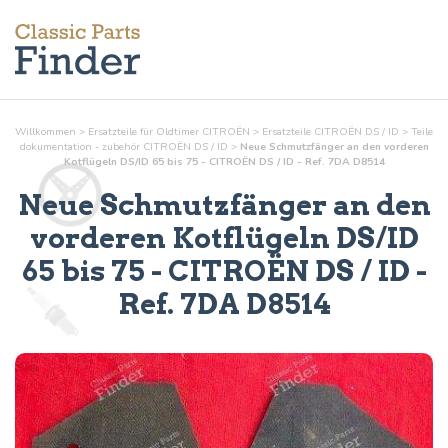
Willkommen
>
Ersatzteile für Oldtimer CITROËN
>
Ersatzteile CITROËN DS / ID
>
Teile
dokumentation - zubehör
CITROËN DS / ID
>
Neue Schmutzfänger an den vorderen
Kotflügeln DS/ID 65 bis 75 - CITROËN DS / ID - Ref. 7DA D8514
Neue Schmutzfänger an den
vorderen Kotflügeln DS/ID
65 bis 75
- CITROËN DS / ID -
Ref.
7DA D8514