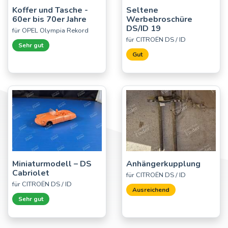
Koffer und Tasche -
Seltene
60er bis 70er Jahre
Werbebroschüre
DS/ID 19
für OPEL Olympia Rekord
für CITROËN DS / ID
Sehr gut
Gut
Miniaturmodell – DS
Anhängerkupplung
Cabriolet
für CITROËN DS / ID
für CITROËN DS / ID
Ausreichend
Sehr gut