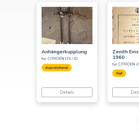
Anhängerkupplung
Zenith Eins
1960
für CITROËN DS / ID
für CITROËN 
Ausreichend
Gut
Details
Deta