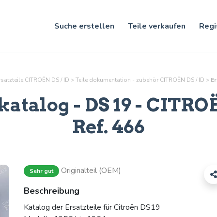
Suche erstellen
Teile verkaufen
Regi
rsatzteile CITROËN DS / ID
>
Teile
dokumentation - zubehör
CITROËN DS / ID
>
Er
katalog - DS 19
- CITROËN
Ref.
466
Originalteil (OEM)
Sehr gut
Beschreibung
Katalog der Ersatzteile für Citroën DS19