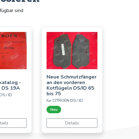
fügbar sind
Neue Schmutzfänger
katalog -
an den vorderen
d DS 19A
Kotflügeln DS/ID 65
bis 75
DS / ID
für CITROËN DS / ID
Neu
tails
Details