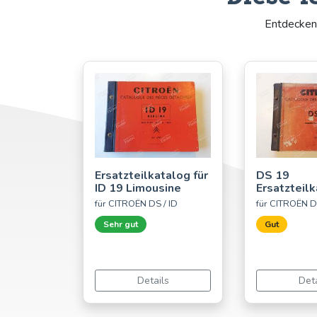
Entdecken 
Ersatzteilkatalog für
DS 19
ID 19 Limousine
Ersatzteil
für CITROËN DS / ID
für CITROËN D
Sehr gut
Gut
Details
Deta