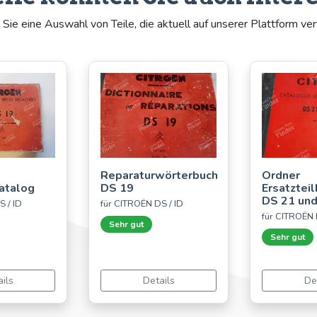
Sie eine Auswahl von Teile, die aktuell auf unserer Plattform ver
Reparaturwörterbuch
Ordner
katalog
DS 19
Ersatzteil
DS 21 un
S / ID
für CITROËN DS / ID
für CITROËN 
Sehr gut
Sehr gut
ils
Details
De