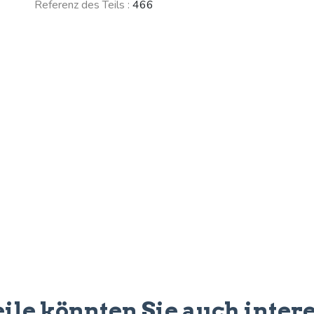
Referenz des Teils :
466
eile könnten Sie auch inter