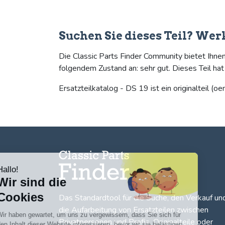
Suchen Sie dieses Teil? Wer
Die Classic Parts Finder Community bietet Ihne
folgendem Zustand an: sehr gut. Dieses Teil ha
Ersatzteilkatalog - DS 19 ist ein originalteil (oe
Hallo!
Wir sind die
Cookies
Das Standardtool für die Suche, den
Verkauf un
die Aufarbeitung von Ersatzteilen zwischen
Wir haben gewartet, um uns zu vergewissern, dass Sie sich für
Privatpersonen und Profis
. Originalteile oder
den Inhalt dieser Website interessieren, bevor wir sie belästigen.