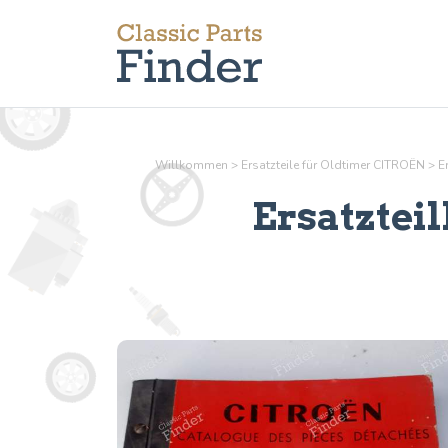
Willkommen
>
Ersatzteile für Oldtimer CITROËN
>
E
Ersatzteil