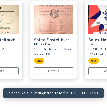
tellbuch -
Solex-Einstellbuch
Solex-Not
Nr. 726A
16
2CV
für CITROËN Traction Avant
für CITROËN 
(7 / 11 / 15)
(7 / 11 / 15)
Gut
Gut
ils
Details
De
Sehen Sie alle verfügbaren Teile für CITROËN DS / ID