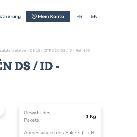
strierung
Mein Konto
FR
EN
satzteilkatalog - DS 19 - CITROËN DS / ID - Ref. 466
 DS / ID -
Gewicht des
1 Kg
Pakets :
Abmessungen des Pakets (L x B