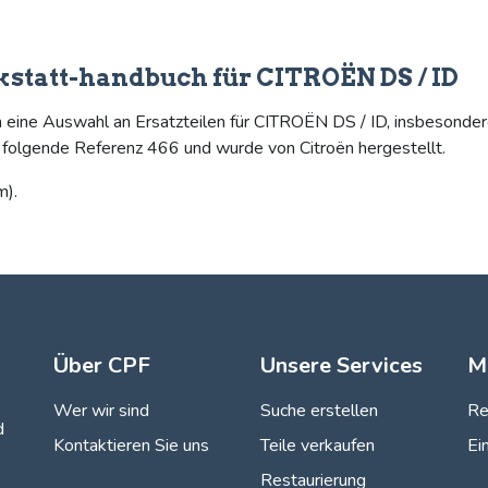
kstatt-handbuch für CITROËN DS / ID
n eine Auswahl an Ersatzteilen für CITROËN DS / ID, insbesonde
t folgende Referenz 466 und wurde von Citroën hergestellt.
m).
Über CPF
Unsere Services
M
Wer wir sind
Suche erstellen
Re
d
Kontaktieren Sie uns
Teile verkaufen
Ei
Restaurierung