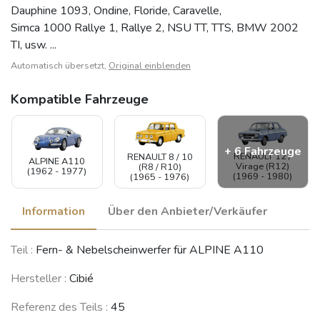
Dauphine 1093, Ondine, Floride, Caravelle,
Simca 1000 Rallye 1, Rallye 2, NSU TT, TTS, BMW 2002
TI, usw. ...
Automatisch übersetzt,
Original einblenden
Kompatible Fahrzeuge
+ 6 Fahrzeuge
RENAULT 12 /
RENAULT 8 / 10
ALPINE A110
Virage (R12)
(R8 / R10)
(1962 - 1977)
(1969 - 1980)
(1965 - 1976)
Information
Über den Anbieter/Verkäufer
RENAULT
RENAULT
Teil :
Fern- & Nebelscheinwerfer für ALPINE A110
NSU Prinz 4 / TT
Floride /
Dauphine /
(1961 - 1973)
Caravelle
Ondine
(1959 - 1968)
(1956 - 1970)
Hersteller :
Cibié
Referenz des Teils :
45