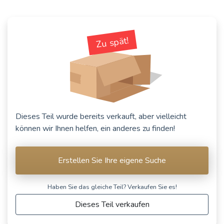
SIMCA 900 /
BMW 1502 /
Simc'4 / 1000 /
SIMCA Coupé
1602 / 1802 /
1005 / 1006 /
1000 / 1200 S
2002 / Touring
1118 /Abarth
(1962 - 1971)
(02-Serie)
Zu spät!
1150
(1966 - 1977)
(1961 - 1978)
Siehe weniger Fahrzeuge
Dieses Teil wurde bereits verkauft, aber vielleicht
können wir Ihnen helfen, ein anderes zu finden!
Erstellen Sie Ihre eigene Suche
Haben Sie das gleiche Teil? Verkaufen Sie es!
Dieses Teil verkaufen