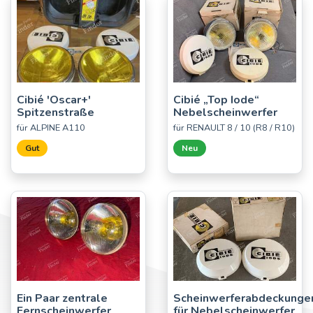
Cibié 'Oscar+'
Cibié „Top Iode“
Spitzenstraße
Nebelscheinwerfer
für ALPINE A110
für RENAULT 8 / 10 (R8 / R10)
Gut
Neu
Ein Paar zentrale
Scheinwerferabdeckunge
Fernscheinwerfer
für Nebelscheinwerfer