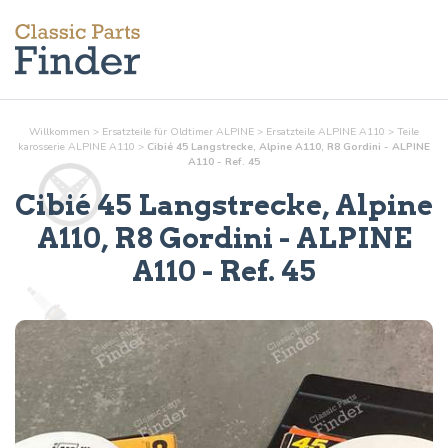
Willkommen
>
Ersatzteile für Oldtimer ALPINE
>
Ersatzteile ALPINE A110
>
Teile
karosserie
ALPINE A110
>
Cibié 45 Langstrecke, Alpine A110, R8 Gordini - ALPINE
A110 - Ref. 45
Cibié 45 Langstrecke, Alpine
A110, R8 Gordini
- ALPINE
A110 - Ref.
45