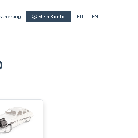
strierung
Mein Konto
FR
EN
0