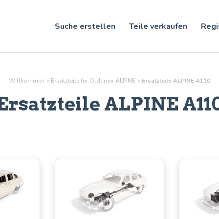
Suche erstellen
Teile verkaufen
Regi
Willkommen
>
Ersatzteile für Oldtimer ALPINE
>
Ersatzteile ALPINE A110
Ersatzteile ALPINE A11