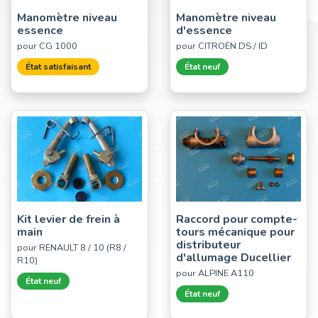
Manomètre niveau
Manomètre niveau
essence
d'essence
pour CG 1000
pour CITROËN DS / ID
État satisfaisant
État neuf
Kit levier de frein à
Raccord pour compte-
main
tours mécanique pour
distributeur
pour RENAULT 8 / 10 (R8 /
d'allumage Ducellier
R10)
pour ALPINE A110
État neuf
État neuf