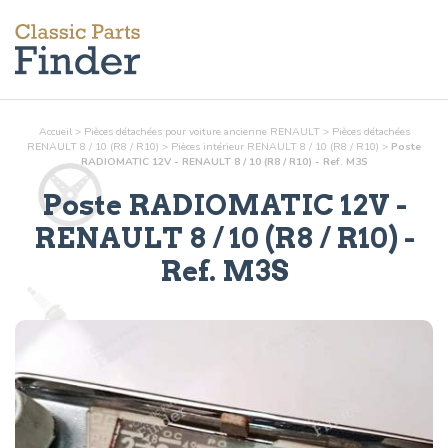
Accueil
>
Pièces détachées pour voiture ancienne RENAULT
>
Pièces détachées
RENAULT 8 / 10 (R8 / R10)
>
Pièces
intérieur
RENAULT 8 / 10 (R8 / R10)
>
Poste
RADIOMATIC 12V - RENAULT 8 / 10 (R8 / R10) - Ref. M3S
Poste RADIOMATIC 12V
-
RENAULT 8 / 10 (R8 / R10) -
Ref.
M3S