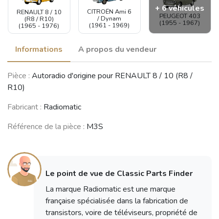
+ 6 véhicules
CITROËN Ami 6
RENAULT 8 / 10
PEUGEOT 403
/ Dynam
(R8 / R10)
(1955 - 1967)
(1961 - 1969)
(1965 - 1976)
Informations
A propos du vendeur
PEUGEOT 404
CITROËN DS /
Pièce :
Autoradio d'origine pour RENAULT 8 / 10 (R8 /
Coupé /
PEUGEOT 404
ID
Cabriolet
(1960 - 1989)
(1955 - 1975)
R10)
(1962 - 1968)
Fabricant :
Radiomatic
Référence de la pièce :
M3S
TRIUMPH TR4 /
TRIUMPH TR2 /
MG MGA
TR5 / TR250
TR3
(1955 - 1962)
(1961 - 1968)
(1953 - 1962)
Voir moins de véhicules
Le point de vue de Classic Parts Finder
La marque Radiomatic est une marque
française spécialisée dans la fabrication de
transistors, voire de téléviseurs, propriété de