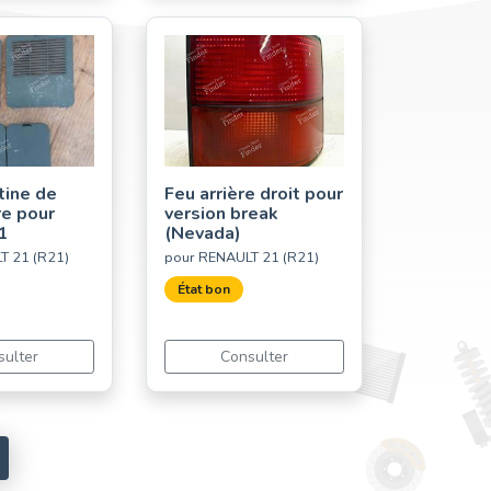
tine de
Feu arrière droit pour
re pour
version break
1
(Nevada)
T 21 (R21)
pour RENAULT 21 (R21)
État bon
sulter
Consulter