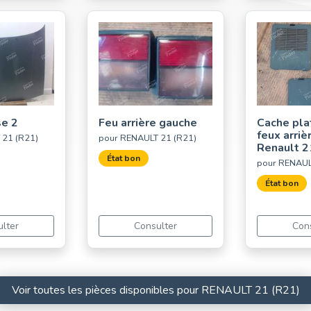
se 2
Feu arrière gauche
Cache pla
feux arriè
 21 (R21)
pour RENAULT 21 (R21)
Renault 2
État bon
pour RENAUL
État bon
lter
Consulter
Con
Voir toutes les pièces disponibles pour RENAULT 21 (R21)