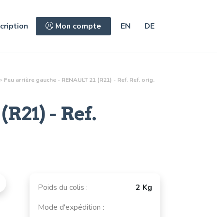
cription
Mon compte
EN
DE
>
Feu arrière gauche - RENAULT 21 (R21) - Ref. Ref. orig.
R21) - Ref.
Poids du colis :
2 Kg
Mode d'expédition :