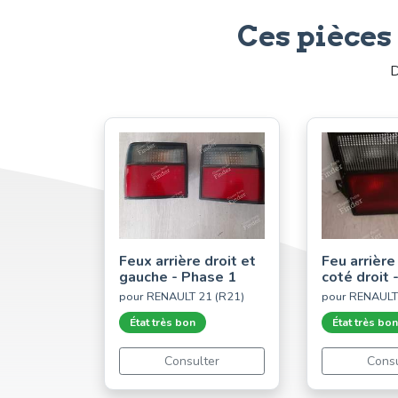
Ces pièces
D
Feux arrière droit et
Feu arrière
gauche - Phase 1
coté droit 
pour RENAULT 21 (R21)
pour RENAULT
État très bon
État très bon
Consulter
Consu