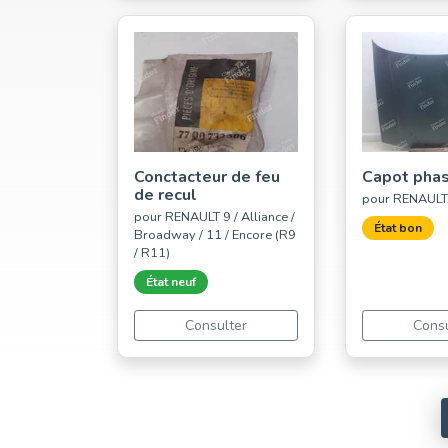
Conctacteur de feu
Capot pha
de recul
pour RENAULT
pour RENAULT 9 / Alliance /
État bon
Broadway / 11 / Encore (R9
/ R11)
État neuf
Consulter
Consu