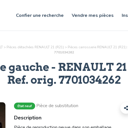
Confier une recherche
Vendre mes pièces
Ins
LT
>
Pièces détachées RENAULT 21 (R21)
>
Pièces
carrosserie
RENAULT 21 (R21)
7701034262
re gauche
- RENAULT 21 (
Ref. orig. 7701034262
Pièce de substitution
État neuf
Description
Pièce de reproduction neuve dans son emballage.