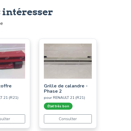
 intéresser
me
coffre
Grille de calandre -
Phase 2
T 21 (R21)
pour RENAULT 21 (R21)
État très bon
sulter
Consulter