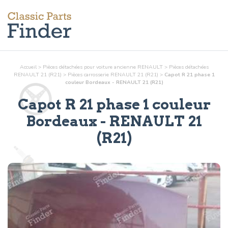
Accueil
>
Pièces détachées pour voiture ancienne RENAULT
>
Pièces détachées
RENAULT 21 (R21)
>
Pièces
carrosserie
RENAULT 21 (R21)
>
Capot R 21 phase 1
couleur Bordeaux - RENAULT 21 (R21)
Capot R 21 phase 1 couleur
Bordeaux
- RENAULT 21
(R21)