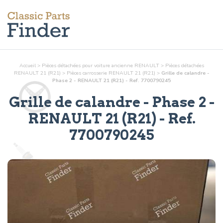
Accueil
>
Pièces détachées pour voiture ancienne RENAULT
>
Pièces détachées
RENAULT 21 (R21)
>
Pièces
carrosserie
RENAULT 21 (R21)
>
Grille de calandre -
Phase 2 - RENAULT 21 (R21) - Ref. 7700790245
Grille de calandre - Phase 2
-
RENAULT 21 (R21) - Ref.
7700790245