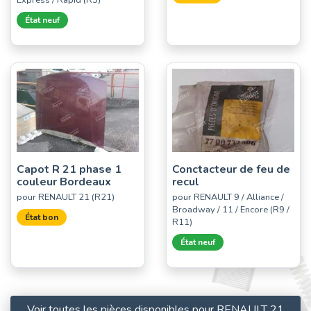
État neuf
Capot R 21 phase 1
Conctacteur de feu de
couleur Bordeaux
recul
pour RENAULT 21 (R21)
pour RENAULT 9 / Alliance /
Broadway / 11 / Encore (R9 /
État bon
R11)
État neuf
Voir toutes les pièces disponibles pour RENAULT 21