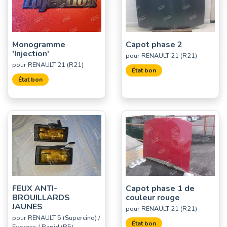
Monogramme
Capot phase 2
'Injection'
pour RENAULT 21 (R21)
pour RENAULT 21 (R21)
État bon
État bon
FEUX ANTI-
Capot phase 1 de
BROUILLARDS
couleur rouge
JAUNES
pour RENAULT 21 (R21)
pour RENAULT 5 (Supercinq) /
État bon
Express / Rapid (R5)