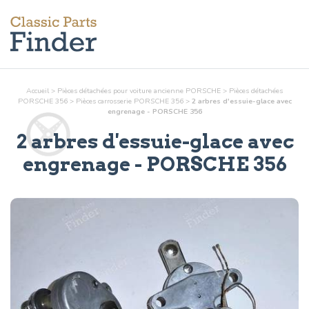
Accueil
>
Pièces détachées pour voiture ancienne PORSCHE
>
Pièces détachées
PORSCHE 356
>
Pièces
carrosserie
PORSCHE 356
>
2 arbres d'essuie-glace avec
engrenage - PORSCHE 356
2 arbres d'essuie-glace avec
engrenage
- PORSCHE 356