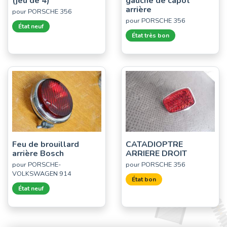
(jeu de 4)
gauche de capot
arrière
pour PORSCHE 356
pour PORSCHE 356
État neuf
État très bon
Feu de brouillard
CATADIOPTRE
arrière Bosch
ARRIERE DROIT
pour PORSCHE-
pour PORSCHE 356
VOLKSWAGEN 914
État bon
État neuf