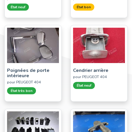
État neuf
État bon
Poignées de porte
Cendrier arrière
intérieure
pour PEUGEOT 404
pour PEUGEOT 404
État neuf
État très bon