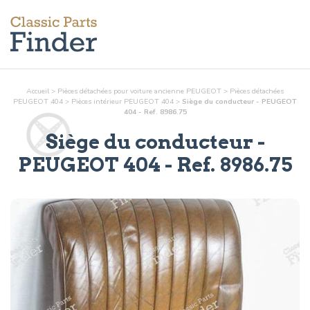
Accueil
>
Pièces détachées pour voiture ancienne PEUGEOT
>
Pièces détachées
PEUGEOT 404
>
Pièces
intérieur
PEUGEOT 404
>
Siège du conducteur - PEUGEOT
404 - Ref. 8986.75
Siège du conducteur
-
PEUGEOT 404 - Ref.
8986.75