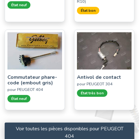
R10)
État neuf
État bon
Commutateur phare-
Antivol de contact
code (embout gris)
pour PEUGEOT 304
pour PEUGEOT 404
État très bon
État neuf
Voir toutes les pièces disponibles pour PEUGEOT
404