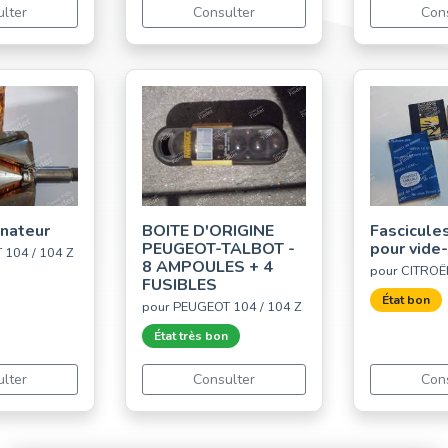
lter
Consulter
Con
rnateur
BOITE D'ORIGINE
Fascicule
PEUGEOT-TALBOT -
pour vide
 104 / 104 Z
8 AMPOULES + 4
pour CITRO
FUSIBLES
État bon
pour PEUGEOT 104 / 104 Z
État très bon
lter
Consulter
Con