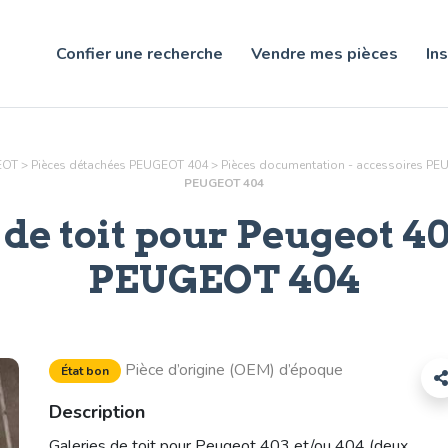
Confier une recherche
Vendre mes pièces
Ins
EOT
>
Pièces détachées PEUGEOT 404
>
Pièces
documentation - accessoires
PEU
PEUGEOT 404
 de toit pour Peugeot 40
PEUGEOT 404
Pièce d’origine (OEM) d’époque
État bon
Description
Galeries de toit pour Peugeot 403 et/ou 404 (deux