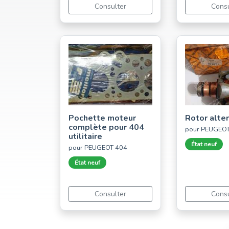
Consulter
Consu
Pochette moteur
Rotor alte
complète pour 404
pour PEUGEOT
utilitaire
État neuf
pour PEUGEOT 404
État neuf
Consulter
Consu