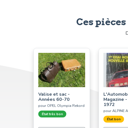
Ces pièces
D
Valise et sac -
L'Automob
Années 60-70
Magazine -
1972
pour OPEL Olympia Rekord
pour ALPINE 
État très bon
État bon