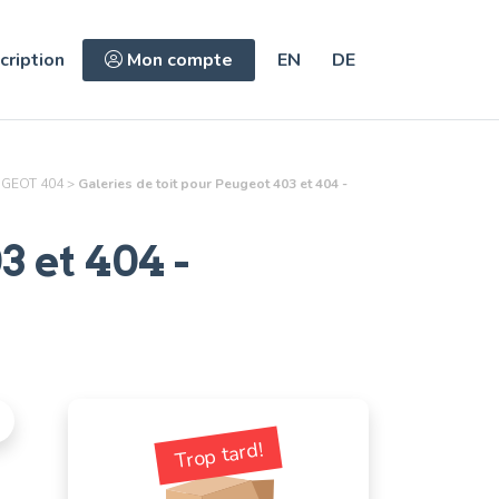
cription
Mon compte
EN
DE
GEOT 404
>
Galeries de toit pour Peugeot 403 et 404 -
3 et 404
-
Trop tard!