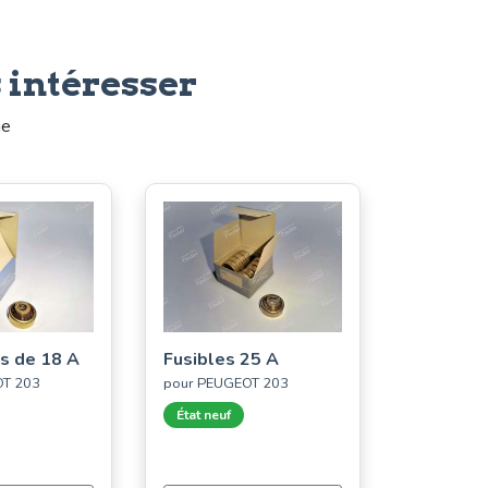
 intéresser
me
es de 18 A
Fusibles 25 A
OT 203
pour PEUGEOT 203
État neuf