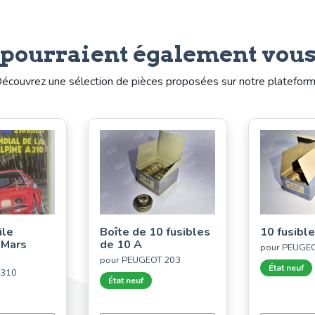
 pourraient également vous
écouvrez une sélection de pièces proposées sur notre platefor
ile
Boîte de 10 fusibles
10 fusibl
 Mars
de 10 A
pour PEUGE
pour PEUGEOT 203
État neuf
A310
État neuf