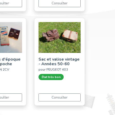
sulter
Consulter
s d'époque
Sac et valise vintage
-poche
- Années 50-60
ËN 2CV
pour PEUGEOT 403
État très bon
sulter
Consulter