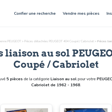
Confier une recherche
Vendre mes pièces
Ins
cienne PEUGEOT
>
Pièces détachées PEUGEOT 404 Coupé / Cabriolet
>
Pièces
lia
s
liaison au sol
PEUGEO
Coupé / Cabriolet
ouvé
5 pièces
de la catégorie
Liaison au sol
pour votre
PEUGEO
Cabriolet de 1962 - 1968
.