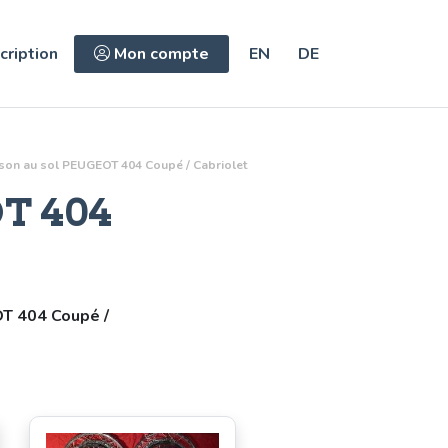
cription
Mon compte
EN
DE
ison au sol
PEUGEOT 404 Coupé / Cabriolet
T 404
T 404 Coupé /