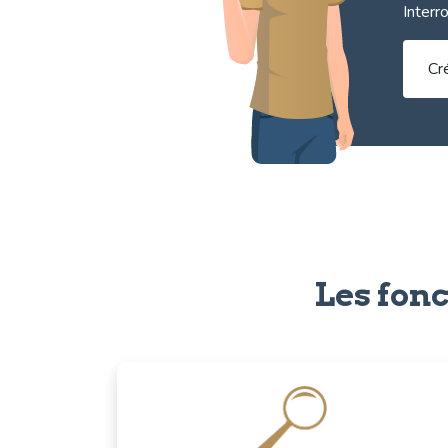
Interr
Cr
Les fonc