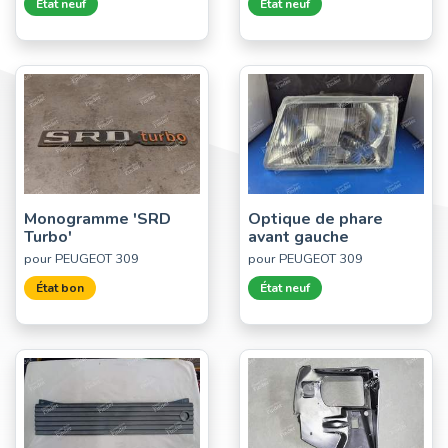
État neuf
État neuf
Monogramme 'SRD
Optique de phare
Turbo'
avant gauche
pour PEUGEOT 309
pour PEUGEOT 309
État bon
État neuf