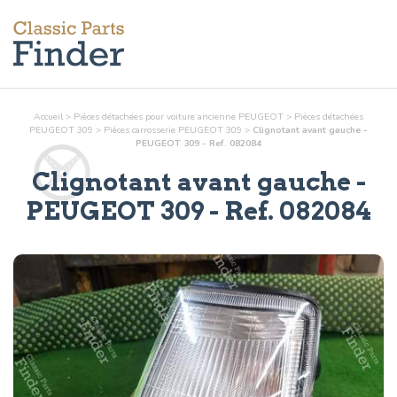
Accueil
>
Pièces détachées pour voiture ancienne PEUGEOT
>
Pièces détachées
PEUGEOT 309
>
Pièces
carrosserie
PEUGEOT 309
>
Clignotant avant gauche -
PEUGEOT 309 - Ref. 082084
Clignotant avant gauche
-
PEUGEOT 309 - Ref.
082084