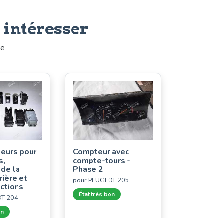
 intéresser
me
eurs pour
Compteur avec
s,
compte-tours -
 de la
Phase 2
rière et
pour PEUGEOT 205
nctions
État très bon
OT 204
on