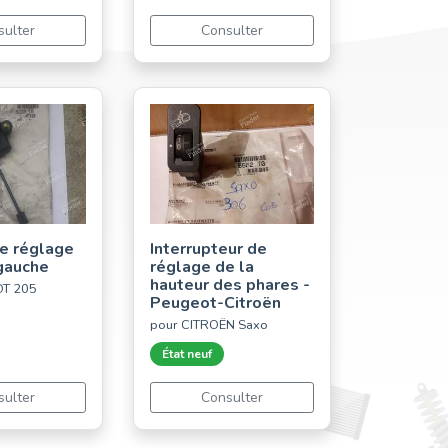
sulter
Consulter
e réglage
Interrupteur de
gauche
réglage de la
hauteur des phares -
OT 205
Peugeot-Citroën
pour CITROËN Saxo
État neuf
sulter
Consulter