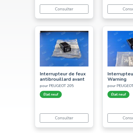
Consulter
Consu
Interrupteur de feux
Interrupteu
antibrouillard avant
Warning
pour PEUGEOT 205
pour PEUGEO
État neuf
État neuf
Consulter
Consu