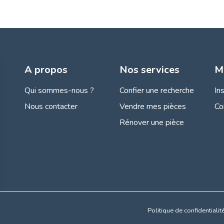
A propos
Nos services
M
Qui sommes-nous ?
Confier une recherche
In
Nous contacter
Vendre mes pièces
Co
Rénover une pièce
s Options
Politique de confidentialit
ètres de confidentialité, en garantissant la conformité avec le