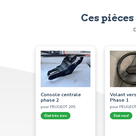
Ces pièces
D
Console centrale
Volant ver
phase 2
Phase 1
pour PEUGEOT 205
pour PEUGEO
État très bon
État neuf