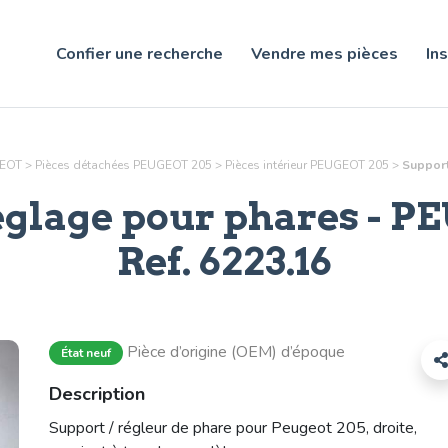
Confier une recherche
Vendre mes pièces
Ins
GEOT
>
Pièces détachées PEUGEOT 205
>
Pièces
intérieur
PEUGEOT 205
>
Support
églage pour phares
- PE
Ref.
6223.16
Pièce d’origine (OEM) d’époque
État neuf
Description
Support / régleur de phare pour Peugeot 205, droite,