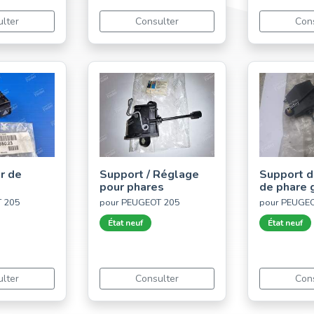
lter
Consulter
Con
r de
Support / Réglage
Support d
pour phares
de phare 
T 205
pour PEUGEOT 205
pour PEUGE
État neuf
État neuf
lter
Consulter
Con