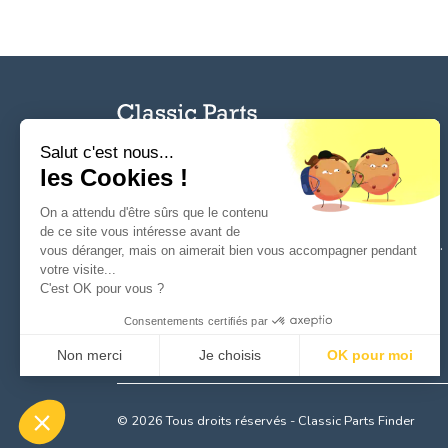
Salut c'est nous...
les Cookies !
L'outil de référence des particuliers et
On a attendu d'être sûrs que le contenu
professionnels pour la recherche, la
vente de
de ce site vous intéresse avant de
pièces pour voitures anciennes et de collection.
vous déranger, mais on aimerait bien vous accompagner pendant
Pièces originales ou rééditions de qualité pour
votre visite...
C'est OK pour vous ?
véhicules anciens, Old- et Youngtimers.
Consentements certifiés par
Non merci
Je choisis
OK pour moi
Axeptio consent
Plateforme de Gestion du Consentement : Personnalisez vo
© 2026 Tous droits réservés - Classic Parts Finder
Notre plateforme vous permet d'adapter et de gérer vos param