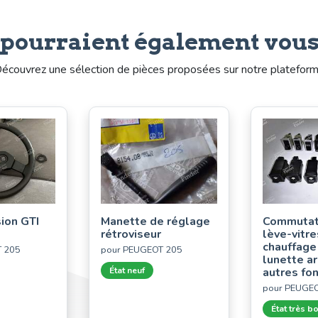
 pourraient également vous
écouvrez une sélection de pièces proposées sur notre platefor
sion GTI
Manette de réglage
Commutat
rétroviseur
lève-vitre
chauffage
T 205
pour PEUGEOT 205
lunette ar
État neuf
autres fo
pour PEUGE
État très b