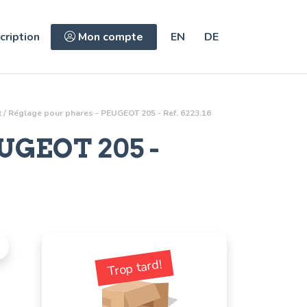
cription
Mon compte
EN
DE
 / Réglage pour phares - PEUGEOT 205 - Ref. 6223.16
UGEOT 205 -
Trop tard!