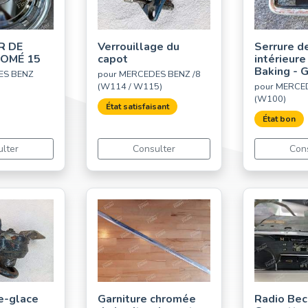
R DE
Verrouillage du
Serrure d
ROMÉ 15
capot
intérieur
Baking - 
ES BENZ
pour MERCEDES BENZ /8
(W114 / W115)
pour MERCE
(W100)
État satisfaisant
État bon
lter
Consulter
Con
e-glace
Garniture chromée
Radio Bec