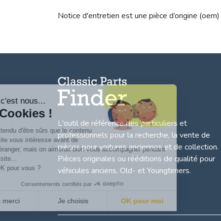
Notice d'entretien est une pièce d’origine (oem)
Salut c'est nous...
les Cookies !
L'outil de référence des particuliers et
On a attendu d'être sûrs que le contenu
professionnels pour la recherche, la
vente de
de ce site vous intéresse avant de
pièces pour voitures anciennes et de collection.
vous déranger, mais on aimerait bien vous accompagner pendant
Pièces originales ou rééditions de qualité pour
votre visite...
C'est OK pour vous ?
véhicules anciens, Old- et Youngtimers.
Consentements certifiés par
Non merci
Je choisis
OK pour moi
Axeptio consent
Plateforme de Gestion du Consentement : Personnalisez vo