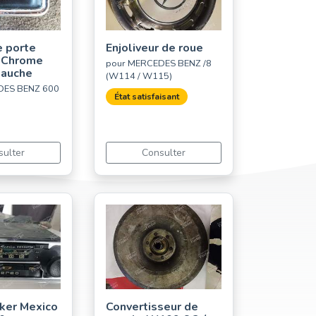
e porte
Enjoliveur de roue
e Chrome
pour MERCEDES BENZ /8
Gauche
(W114 / W115)
DES BENZ 600
État satisfaisant
sulter
Consulter
ker Mexico
Convertisseur de