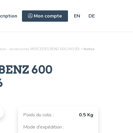
cription
Mon compte
EN
DE
ion - accessoires
MERCEDES BENZ 600 (W100)
>
Notice
BENZ 600
6
Poids du colis :
0.5 Kg
Mode d'expédition :