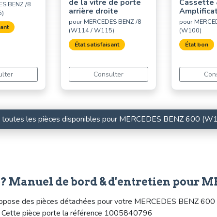
de la vitre de porte
Cassette
S BENZ /8
arrière droite
Amplifica
5)
pour MERCEDES BENZ /8
pour MERCE
sant
(W114 / W115)
(W100)
État satisfaisant
État bon
lter
Consulter
Con
r toutes les pièces disponibles pour MERCEDES BENZ 600 (W
e? Manuel de bord & d'entretien pour
ropose des pièces détachées pour votre MERCEDES BENZ 600 (W10
f. Cette pièce porte la référence 1005840796