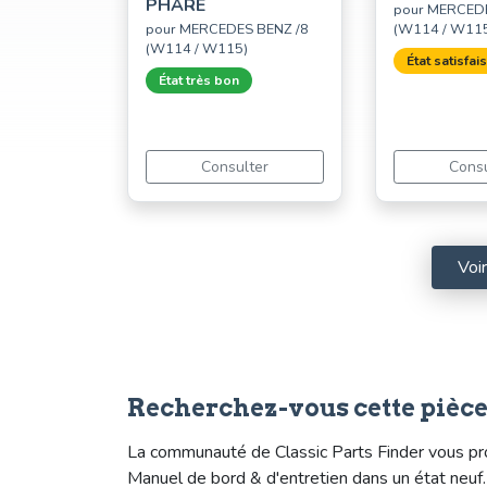
PHARE
pour MERCEDE
pour MERCEDES BENZ /8
(W114 / W11
(W114 / W115)
État satisfai
État très bon
Consulter
Consu
Voi
Recherchez-vous cette pièc
La communauté de Classic Parts Finder vous p
Manuel de bord & d'entretien dans un état neu