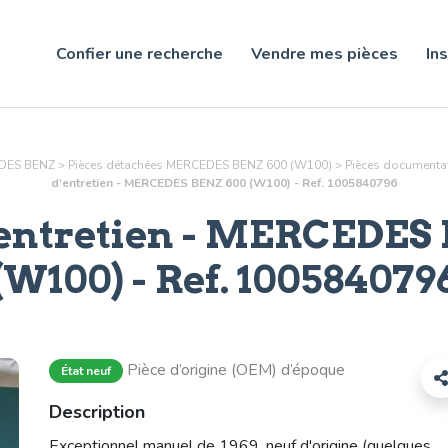
Confier une recherche
Vendre mes pièces
Ins
EDES BENZ
>
Pièces détachées MERCEDES BENZ 600 (W100)
>
Pièces
documentat
d'entretien - MERCEDES BENZ 600 (W100) - Ref. 1005840796
entretien
- MERCEDES 
(W100) - Ref.
100584079
Pièce d’origine (OEM) d’époque
État neuf
Description
Exceptionnel manuel de 1969, neuf d'origine (quelques