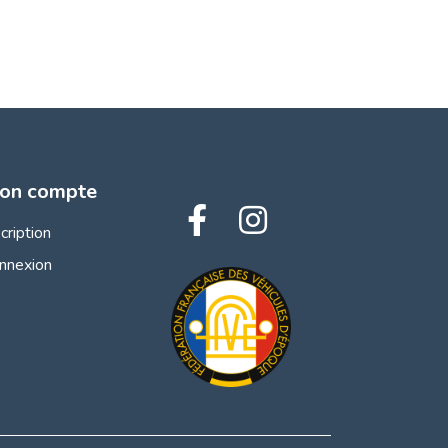
on compte
scription
nnexion