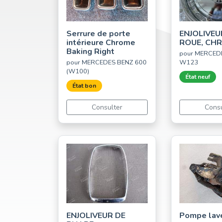
Serrure de porte
ENJOLIVEU
intérieure Chrome
ROUE, CH
Baking Right
pour MERCED
pour MERCEDES BENZ 600
W123
(W100)
État neuf
État bon
Consulter
Consu
ENJOLIVEUR DE
Pompe lav