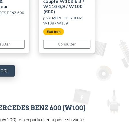
 &
couple W109 6.3 /
teur
W116 6,9 / W100
(600)
DES BENZ 600
pour MERCEDES BENZ
W108 / W109
État bon
sulter
Consulter
100)
 MERCEDES BENZ 600 (W100)
0), et en particulier la pièce suivante: