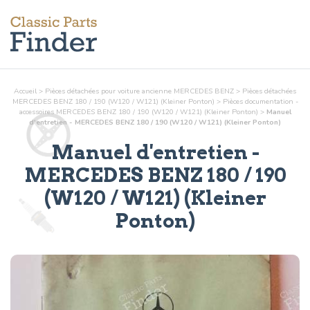
Accueil
>
Pièces détachées pour voiture ancienne MERCEDES BENZ
>
Pièces détachées
MERCEDES BENZ 180 / 190 (W120 / W121) (Kleiner Ponton)
>
Pièces
documentation -
accessoires
MERCEDES BENZ 180 / 190 (W120 / W121) (Kleiner Ponton)
>
Manuel
d'entretien - MERCEDES BENZ 180 / 190 (W120 / W121) (Kleiner Ponton)
Manuel d'entretien
-
MERCEDES BENZ 180 / 190
(W120 / W121) (Kleiner
Ponton)