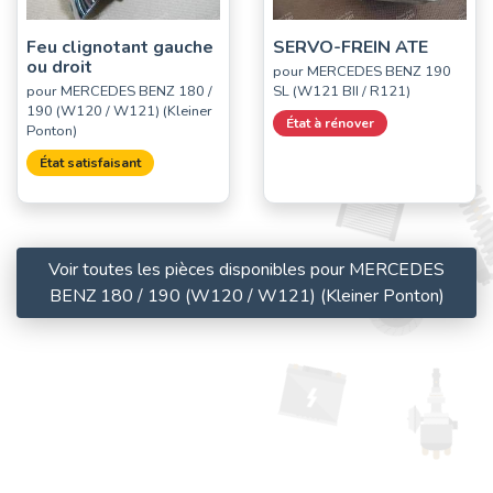
Feu clignotant gauche
SERVO-FREIN ATE
ou droit
pour MERCEDES BENZ 190
pour MERCEDES BENZ 180 /
SL (W121 BII / R121)
190 (W120 / W121) (Kleiner
État à rénover
Ponton)
État satisfaisant
Voir toutes les pièces disponibles pour MERCEDES
BENZ 180 / 190 (W120 / W121) (Kleiner Ponton)