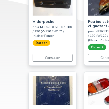
Vide-poche
Feu indicat
clignotant 
pour MERCEDES BENZ 180
/ 190 (W120 / W121)
pour MERCED
(Kleiner Ponton)
/ 190 (W120 
(Kleiner Ponto
État bon
État neuf
Consulter
Consu