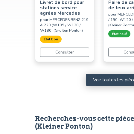
Livret de bord pour
Paire de c
stations service
de feux arr
agrées Mercedes
pour MERCED
pour MERCEDES BENZ 219
/ 190 (W120 
& 220 (W105 / W128 /
(Kleiner Ponto
W180) (Großen Ponton)
État neuf
État bon
Consulter
Consu
Voir toutes les p
Recherchez-vous cette pièce
(Kleiner Ponton)