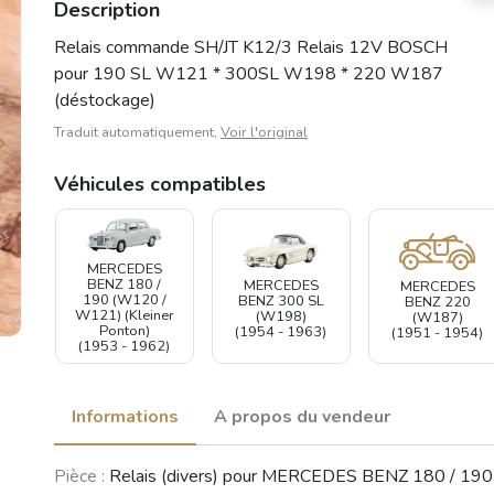
Description
Relais commande SH/JT K12/3 Relais 12V BOSCH
pour 190 SL W121 * 300SL W198 * 220 W187
(déstockage)
Traduit automatiquement,
Voir l'original
Véhicules compatibles
MERCEDES
BENZ 180 /
MERCEDES
MERCEDES
190 (W120 /
BENZ 300 SL
BENZ 220
W121) (Kleiner
(W198)
(W187)
Ponton)
(1954 - 1963)
(1951 - 1954)
(1953 - 1962)
Informations
A propos du vendeur
Pièce :
Relais (divers) pour MERCEDES BENZ 180 / 190