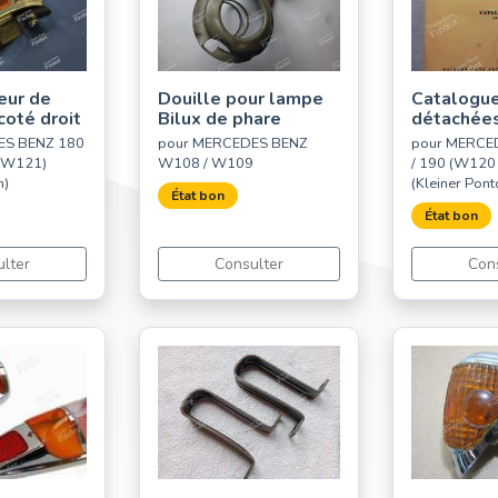
eur de
Douille pour lampe
Catalogue
coté droit
Bilux de phare
détachée
ES BENZ 180
pour MERCEDES BENZ
pour MERCE
/ W121)
W108 / W109
/ 190 (W120
n)
(Kleiner Pont
État bon
État bon
lter
Consulter
Con