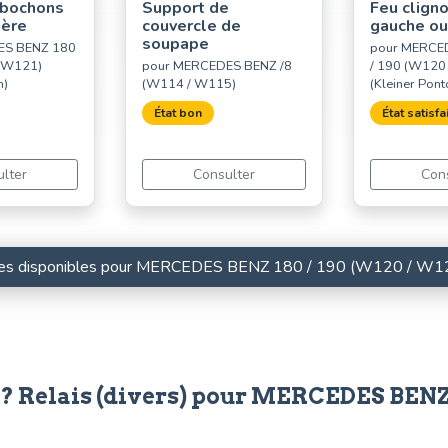
abochons
Support de
Feu clign
ière
couvercle de
gauche ou
soupape
ES BENZ 180
pour MERCE
/ W121)
pour MERCEDES BENZ /8
/ 190 (W120
n)
(W114 / W115)
(Kleiner Pont
État bon
État satisfa
lter
Consulter
Con
ièces disponibles pour MERCEDES BENZ 180 / 190 (W120 / W121
? Relais (divers) pour MERCEDES BENZ 1