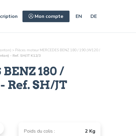
cription
Mon compte
EN
DE
Ponton)
>
Pièces
moteur
MERCEDES BENZ 180 / 190 (W120 /
on) - Ref. SH/JT K12/3
BENZ 180 /
- Ref.
SH/JT
Poids du colis :
2 Kg