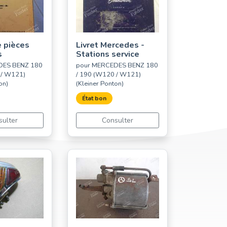
 pièces
Livret Mercedes -
s
Stations service
DES BENZ 180
pour MERCEDES BENZ 180
 / W121)
/ 190 (W120 / W121)
on)
(Kleiner Ponton)
État bon
sulter
Consulter