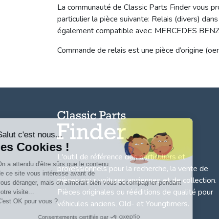
La communauté de Classic Parts Finder vous 
particulier la pièce suivante: Relais (divers) d
également compatible avec: MERCEDES BEN
Commande de relais est une pièce d’origine (oe
Salut c'est nous...
les Cookies !
L'outil de référence des particuliers et
On a attendu d'être sûrs que le contenu
professionnels pour la recherche, la
vente de
de ce site vous intéresse avant de
pièces pour voitures anciennes et de collection.
vous déranger, mais on aimerait bien vous accompagner pendant
Pièces originales ou rééditions de qualité pour
votre visite...
C'est OK pour vous ?
véhicules anciens, Old- et Youngtimers.
Consentements certifiés par