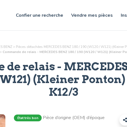
Confier une recherche
Vendre mes pièces
Ins
DES BENZ
>
Pièces détachées MERCEDES BENZ 180 / 190 (W120 / W121) (Kleiner 
>
Commande de relais - MERCEDES BENZ 180 / 190 (W120 / W121) (Kleiner Pont
de relais
- MERCEDES 
 W121) (Kleiner Ponton) 
K12/3
Pièce d’origine (OEM) d’époque
État très bon