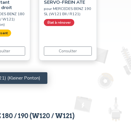
otant
SERVO-FREIN ATE
 droit
pour MERCEDES BENZ 190
DES BENZ 180
SL (W121 BII / R121)
 / W121)
État à rénover
on)
isant
sulter
Consulter
) (Kleiner Ponton)
80 / 190 (W120 / W121)