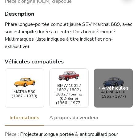
Pièce d’origine (OEM) d’époque
Description
Phare longue-portée complet jaune SEV Marchal 889, avec
son estampille dorée au centre. Dos bombé chromé.
Multimarques (liste indiquée à titre indicatif et non-
exhaustive)
Véhicules compatibles
BMW 1502 /
+ 4 véhicules
1602 / 1802 /
MATRA 530
ALPINE A110
2002 / Touring
(1967 - 1973)
(1962 - 1977)
(02-Serie)
(1966 - 1977)
Informations
A propos du vendeur
SIMCA 900 /
Pièce :
Projecteur longue portée & antibrouillard pour
Simc'4 / 1000 /
RENAULT
SIMCA Coupé