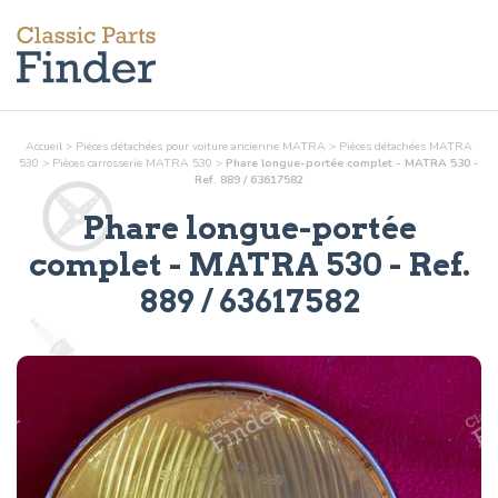
Accueil
>
Pièces détachées pour voiture ancienne MATRA
>
Pièces détachées MATRA
530
>
Pièces
carrosserie
MATRA 530
>
Phare longue-portée complet - MATRA 530 -
Ref. 889 / 63617582
Phare longue-portée
complet
- MATRA 530 - Ref.
889 / 63617582