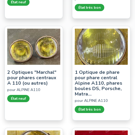
État neuf
État très bon
2 Optiques "Marchal"
1 Optique de phare
pour phares centraux
pour phare central
A 110 (ou autres)
Alpine A110, phares
boules DS, Porsche,
pour ALPINE A110
Matra...
État neuf
pour ALPINE A110
État très bon