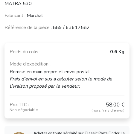
1005 / 1006 /
Floride /
1000 / 1200 S
MATRA 530
1118 /Abarth
Caravelle
(1962 - 1971)
1150
(1959 - 1968)
(1961 - 1978)
Fabricant :
Marchal
Référence de la pièce :
889 / 63617582
RENAULT
Dauphine /
Ondine
Poids du colis :
0.6 Kg
(1956 - 1970)
Mode d'expédition :
Voir moins de véhicules
Remise en main propre et envoi postal
Frais d'envoi en sus à calculer selon le mode de
livraison proposé par le vendeur.
58,00 €
Prix TTC :
Non-négociable
(hors frais d'envoi)
Achetez en toute sérénité sur Classic Parts Finder, la