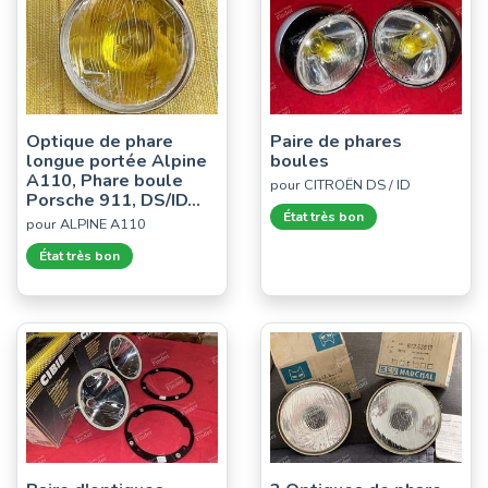
Optique de phare
Paire de phares
longue portée Alpine
boules
A110, Phare boule
pour CITROËN DS / ID
Porsche 911, DS/ID...
État très bon
pour ALPINE A110
État très bon