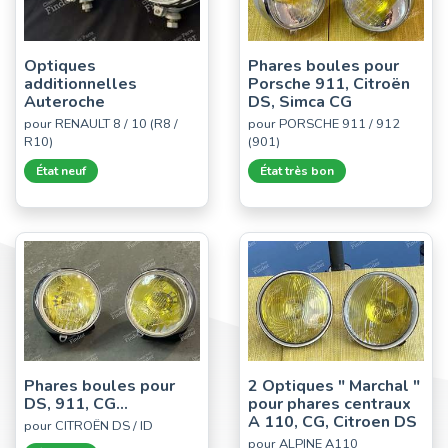
Optiques
Phares boules pour
additionnelles
Porsche 911, Citroën
Auteroche
DS, Simca CG
pour RENAULT 8 / 10 (R8 /
pour PORSCHE 911 / 912
R10)
(901)
État neuf
État très bon
Phares boules pour
2 Optiques " Marchal "
DS, 911, CG...
pour phares centraux
A 110, CG, Citroen DS
pour CITROËN DS / ID
pour ALPINE A110