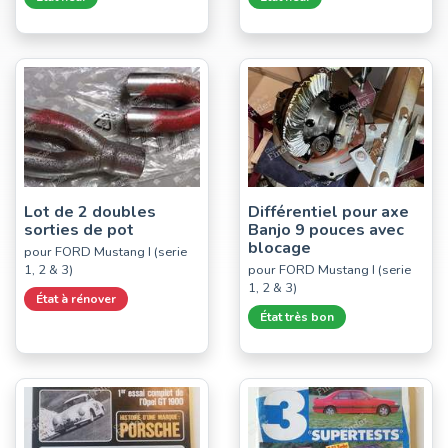
Lot de 2 doubles
Différentiel pour axe
sorties de pot
Banjo 9 pouces avec
blocage
pour FORD Mustang I (serie
1, 2 & 3)
pour FORD Mustang I (serie
1, 2 & 3)
État à rénover
État très bon