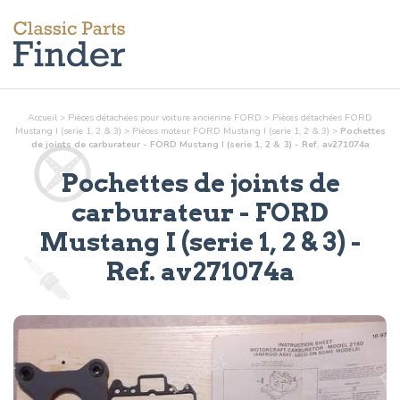
Accueil
>
Pièces détachées pour voiture ancienne FORD
>
Pièces détachées FORD
Mustang I (serie 1, 2 & 3)
>
Pièces
moteur
FORD Mustang I (serie 1, 2 & 3)
>
Pochettes
de joints de carburateur - FORD Mustang I (serie 1, 2 & 3) - Ref. av271074a
Pochettes de joints de
carburateur
- FORD
Mustang I (serie 1, 2 & 3) -
Ref.
av271074a