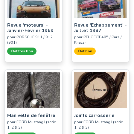
Revue 'moteurs' -
Revue 'Echappement' -
Janvier-Février 1969
Juillet 1987
pour PORSCHE 911 / 912
pour PEUGEOT 405 / Pars /
(901)
Khazar
État très bon
État bon
Manivelle de fenêtre
Joints carrosserie
pour FORD Mustang I (serie
pour FORD Mustang I (serie
1, 2 & 3)
1, 2 & 3)