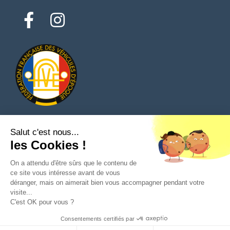
Salut c'est nous...
© 2026 Tous droits réservés - Classic Parts Finder
les Cookies !
Politique de confidentialités
Conditions générales d'utilisation
Mentions légales
On a attendu d'être sûrs que le contenu de
ce site vous intéresse avant de vous
déranger, mais on aimerait bien vous accompagner pendant votre
visite...
C'est OK pour vous ?
Poser une question au vendeur
Consentements certifiés par