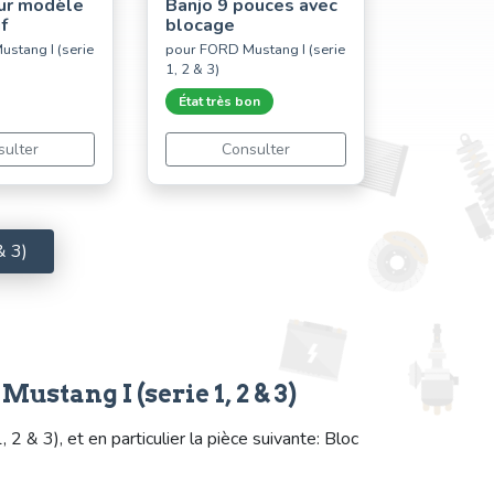
our modèle
Banjo 9 pouces avec
f
blocage
stang I (serie
pour FORD Mustang I (serie
1, 2 & 3)
État très bon
sulter
Consulter
& 3)
stang I (serie 1, 2 & 3)
& 3), et en particulier la pièce suivante: Bloc