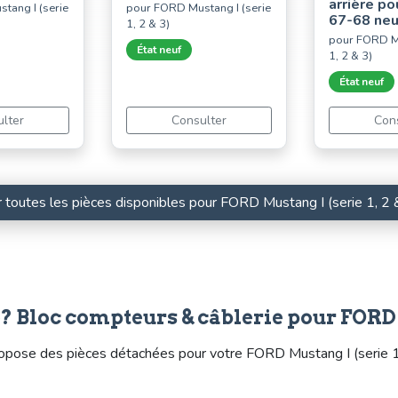
arrière p
tang I (serie
pour FORD Mustang I (serie
67-68 neu
1, 2 & 3)
pour FORD Mu
État neuf
1, 2 & 3)
État neuf
lter
Consulter
Con
r toutes les pièces disponibles pour FORD Mustang I (serie 1, 2 
 Bloc compteurs & câblerie pour FORD Mu
ose des pièces détachées pour votre FORD Mustang I (serie 1, 2 