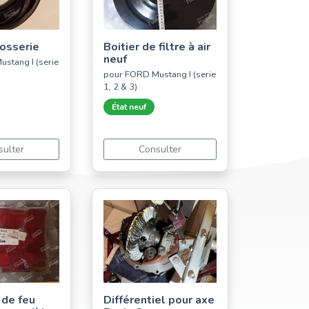
rosserie
Boitier de filtre à air
neuf
stang I (serie
pour FORD Mustang I (serie
1, 2 & 3)
État neuf
sulter
Consulter
de feu
Différentiel pour axe