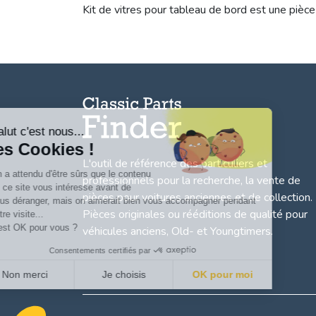
Kit de vitres pour tableau de bord est une pièce
Salut c'est nous...
les Cookies !
L'outil de référence des particuliers et
On a attendu d'être sûrs que le contenu
professionnels pour la recherche, la
vente de
de ce site vous intéresse avant de
pièces pour voitures anciennes et de collection.
vous déranger, mais on aimerait bien vous accompagner pendant
Pièces originales ou rééditions de qualité pour
votre visite...
C'est OK pour vous ?
véhicules anciens, Old- et Youngtimers.
Consentements certifiés par
Non merci
Je choisis
OK pour moi
Axeptio consent
Plateforme de Gestion du Consentement : Personnalisez vo