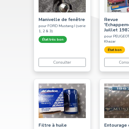
Manivelle de fenêtre
Revue
'Echappeme
pour FORD Mustang I (serie
Juillet 198
1, 2 & 3)
pour PEUGEOT 
État très bon
Khazar
État bon
Consulter
Consu
Filtre à huile
Entourage 