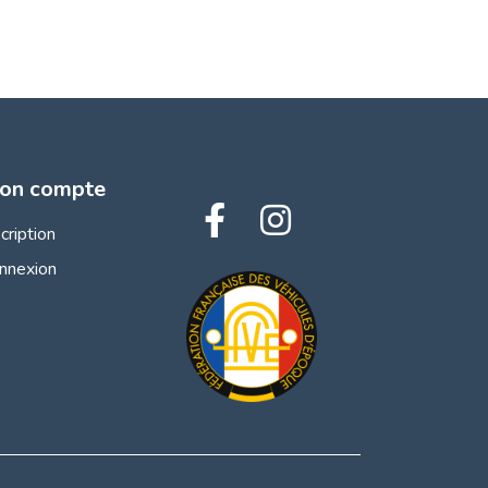
on compte
scription
nnexion