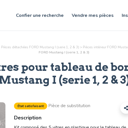
Confier une recherche
Vendre mes pièces
Ins
>
Pièces détachées FORD Mustang I (serie 1, 2 & 3)
>
Pièces
intérieur
FORD Mustang 
FORD Mustang I (serie 1, 2 & 3)
itres pour tableau de bo
Mustang I (serie 1, 2 & 3
Pièce de substitution
État satisfaisant
Description
Kit composé des 5 vitres en plastique pour le tableau de