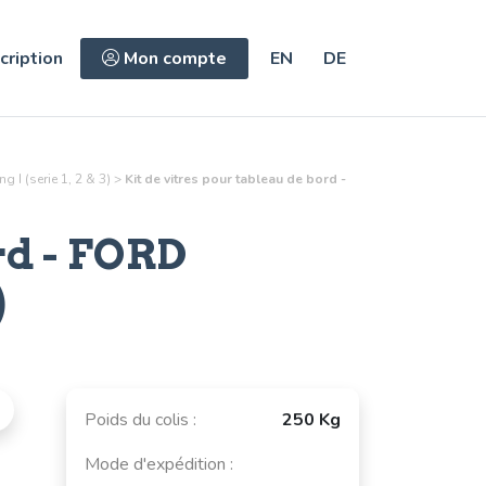
cription
Mon compte
EN
DE
I (serie 1, 2 & 3)
>
Kit de vitres pour tableau de bord -
rd
- FORD
)
Poids du colis :
250 Kg
Mode d'expédition :