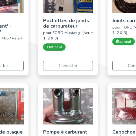
Pochettes de joints
Joints car
nt' -
de carburateur
pour FORD Mu
7
pour FORD Mustang I (serie
1, 2 & 3)
405 / Pars /
1, 2 & 3)
État neuf
État neuf
lter
Consulter
Con
de plaque
Pompe à carburant
Cabochon 