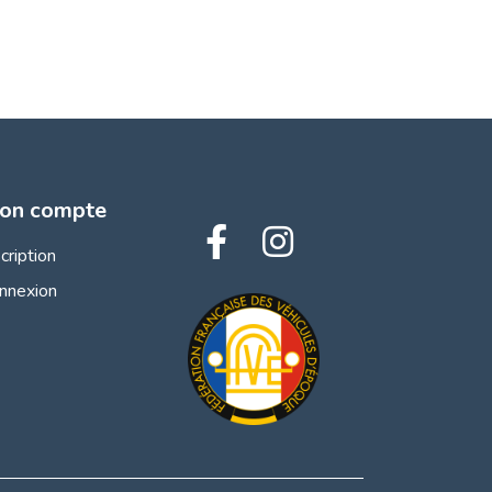
on compte
scription
nnexion