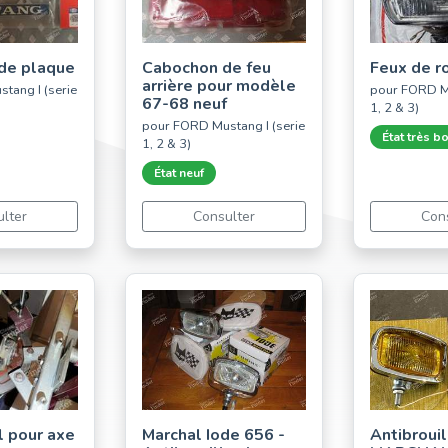
de plaque
Cabochon de feu
Feux de r
arrière pour modèle
tang I (serie
pour FORD Mu
67-68 neuf
1, 2 & 3)
pour FORD Mustang I (serie
État très b
1, 2 & 3)
État neuf
lter
Consulter
Con
l pour axe
Marchal Iode 656 -
Antibrouil