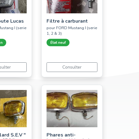
oute Lucas
Filtre à carburant
stang I (serie
pour FORD Mustang I (serie
1, 2 & 3)
on
État neuf
sulter
Consulter
lard S.E.V "
Phares anti-