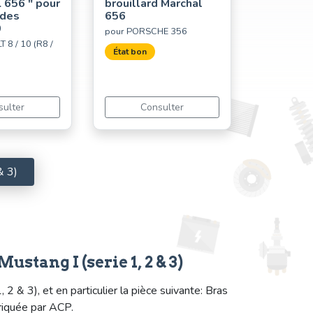
656 " pour
brouillard Marchal
 des
656
0
pour PORSCHE 356
 8 / 10 (R8 /
État bon
sulter
Consulter
& 3)
tang I (serie 1, 2 & 3)
& 3), et en particulier la pièce suivante: Bras
riquée par ACP.