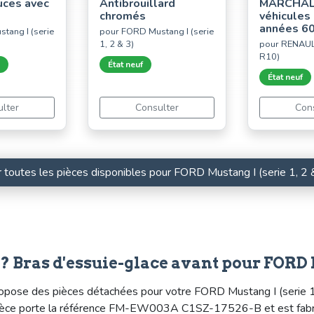
uces avec
Antibrouillard
MARCHAL 
chromés
véhicules
années 6
tang I (serie
pour FORD Mustang I (serie
1, 2 & 3)
pour RENAULT
R10)
État neuf
État neuf
lter
Consulter
Con
r toutes les pièces disponibles pour FORD Mustang I (serie 1, 2 
 Bras d'essuie-glace avant pour FORD Mus
ose des pièces détachées pour votre FORD Mustang I (serie 1, 2 
e pièce porte la référence FM-EW003A C1SZ-17526-B et est fab