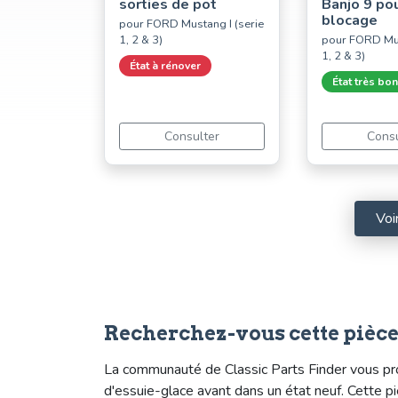
sorties de pot
Banjo 9 po
blocage
pour FORD Mustang I (serie
1, 2 & 3)
pour FORD Mus
1, 2 & 3)
État à rénover
État très bon
Consulter
Consu
Voi
Recherchez-vous cette pièce?
La communauté de Classic Parts Finder vous prop
d'essuie-glace avant dans un état neuf. Cett