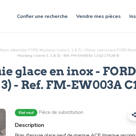
Confier une recherche
Vendre mes pièces
Ins
Pièces détachées FORD Mustang I (serie 1, 2 & 3)
>
Pièces
carrosserie
FORD Mustan
Mustang I (serie 1, 2 & 3) - Ref. FM-EW003A C1SZ-17526-B
uie glace en inox
- FORD
 3) - Ref.
FM-EW003A C1
Pièce de substitution
État neuf
Description
Bras d'essuie glace neuf de marque ACP (marque reconn