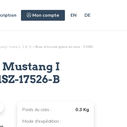
cription
Mon compte
EN
DE
g I (serie 1, 2 & 3)
>
Bras d'essuie glace en inox - FORD
 Mustang I
SZ-17526-B
Poids du colis :
0.3 Kg
Mode d'expédition :
ue