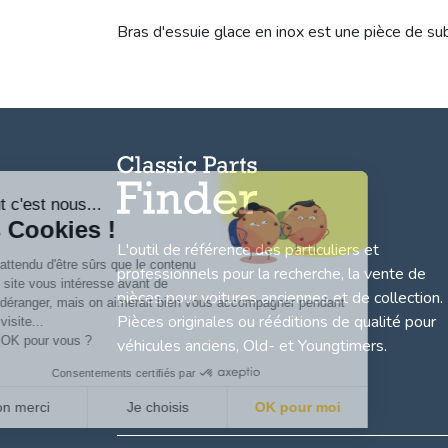
Bras d'essuie glace en inox est une pièce de sub
Salut c'est nous...
les Cookies !
L'outil de référence des particuliers et
On a attendu d'être sûrs que le contenu
professionnels pour la recherche, la
vente de
de ce site vous intéresse avant de
pièces pour voitures anciennes et de collection.
vous déranger, mais on aimerait bien vous accompagner pendant
Pièces originales ou rééditions de qualité pour
votre visite...
C'est OK pour vous ?
véhicules anciens, Old- et Youngtimers.
Consentements certifiés par
Non merci
Je choisis
OK pour moi
Axeptio consent
Plateforme de Gestion du Consentement : Personnalisez vo