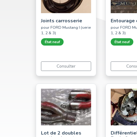
Joints carrosserie
Entourage 
pour FORD Mustang I (serie
pour FORD Mus
1, 2 & 3)
1, 2 & 3)
État neuf
État neuf
Consulter
Consu
Lot de 2 doubles
Différentie