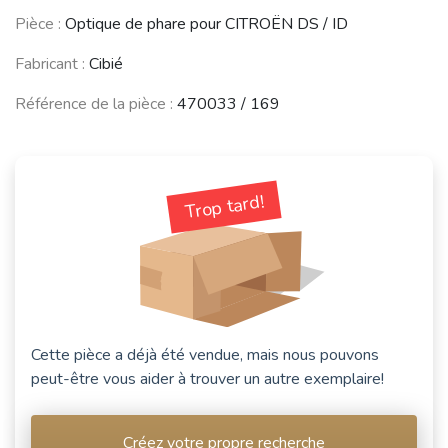
SIMCA Vedette
Pièce :
Optique de phare pour CITROËN DS / ID
PEUGEOT D3 /
SIMCA Aronde
/ Ariane
D4
(1951 - 1964)
(1954 - 1969)
(1950 - 1965)
Fabricant :
Cibié
Voir moins de véhicules
Référence de la pièce :
470033 / 169
Trop tard!
Cette pièce a déjà été vendue, mais nous pouvons
peut-être vous aider à trouver un autre exemplaire!
Créez votre propre recherche