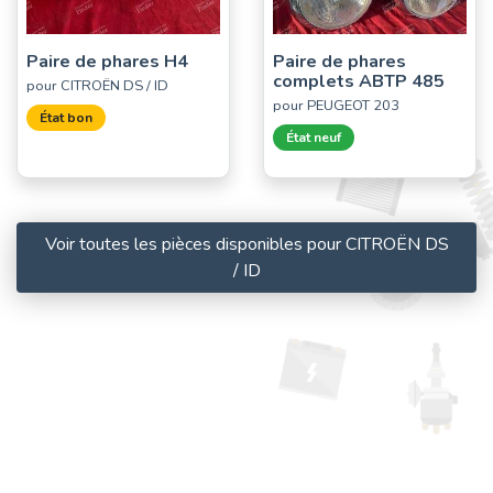
Paire de phares H4
Paire de phares
complets ABTP 485
pour CITROËN DS / ID
pour PEUGEOT 203
État bon
État neuf
Voir toutes les pièces disponibles pour CITROËN DS
/ ID