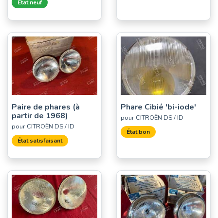
État neuf
Paire de phares (à
Phare Cibié 'bi-iode'
partir de 1968)
pour CITROËN DS / ID
pour CITROËN DS / ID
État bon
État satisfaisant