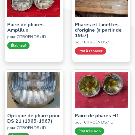
Paire de phares
Phares et lunettes
Amplilux
d'origine (à partir de
1967)
pour CITROËN DS / ID
pour CITROËN DS / ID
État neuf
État à rénover
Optique de phare pour
Paire de phares H1
DS 21 (1965-1967)
pour CITROËN DS / ID
pour CITROËN DS / ID
État très bon