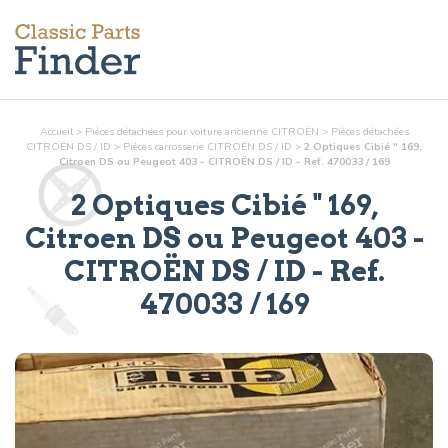
Accueil
>
Pièces détachées pour voiture ancienne CITROËN
>
Pièces détachées
CITROËN DS / ID
>
Pièces
carrosserie
CITROËN DS / ID
>
2 Optiques Cibié " 169,
Citroen DS ou Peugeot 403 - CITROËN DS / ID - Ref. 470033 / 169
2 Optiques Cibié " 169,
Citroen DS ou Peugeot 403
-
CITROËN DS / ID - Ref.
470033 / 169