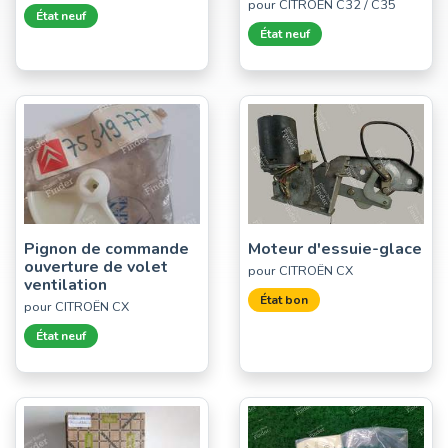
pour CITROËN C32 / C35
État neuf
État neuf
Pignon de commande
Moteur d'essuie-glace
ouverture de volet
pour CITROËN CX
ventilation
État bon
pour CITROËN CX
État neuf