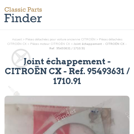
Accueil
>
Pièces détachées pour voiture ancienne CITROËN
>
Pièces détachées
CITROËN CX
>
Pièces
moteur
CITROËN CX
>
Joint échappement - CITROËN CX -
Ref. 95493631 / 1710.91
Joint échappement
-
CITROËN CX - Ref.
95493631 /
1710.91