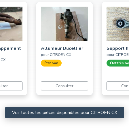
happement
Allumeur Ducellier
Support h
pour CITROËN CX
pour CITROË
 CX
État bon
État très b
lter
Consulter
Con
Voir toutes les pièces disponibles pour CITROËN CX