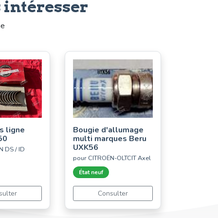
 intéresser
me
s ligne
Bougie d'allumage
50
multi marques Beru
UXK56
 DS / ID
pour CITROËN-OLTCIT Axel
État neuf
sulter
Consulter