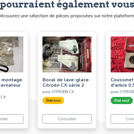
 pourraient également vous
écouvrez une sélection de pièces proposées sur notre platefor
e montage
Bocal de lave-glace
Coussinet
ternateur
Citroën CX série 2
d'arbre 0,
pour CITROËN CX
pour CITROËN
 CX
État bon
État neuf
lter
Consulter
Con