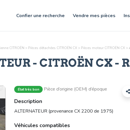
Confier une recherche
Vendre mes pièces
Ins
ncienne CITROËN
>
Pièces détachées CITROËN CX
>
Pièces
moteur
CITROËN CX
>
TEUR
- CITROËN CX - R
Pièce d’origine (OEM) d’époque
État très bon
Description
ALTERNATEUR (provenance CX 2200 de 1975)
Véhicules compatibles