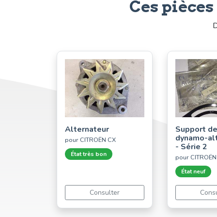
Ces pièces
D
Alternateur
Support d
dynamo-al
pour CITROËN CX
- Série 2
État très bon
pour CITROËN
État neuf
Consulter
Consu