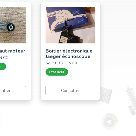
aut moteur
Boîtier électronique
Jaeger éconoscope
N CX
pour CITROËN CX
on
État neuf
sulter
Consulter