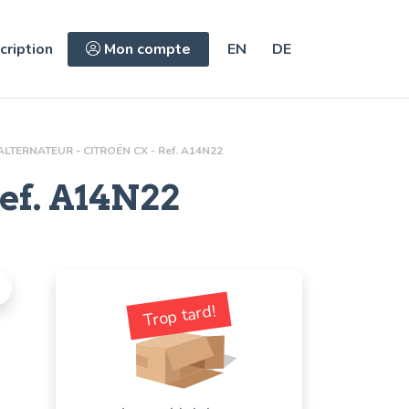
cription
Mon compte
EN
DE
ALTERNATEUR - CITROËN CX - Ref. A14N22
ef.
A14N22
Trop tard!