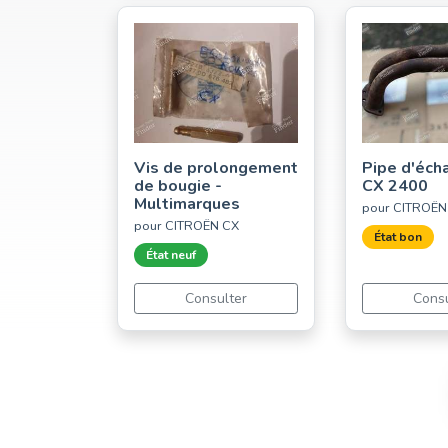
Vis de prolongement
Pipe d'éc
de bougie -
CX 2400
Multimarques
pour CITROËN
pour CITROËN CX
État bon
État neuf
Consulter
Consu