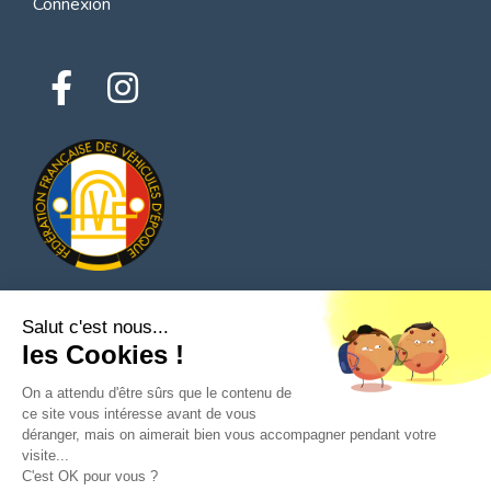
Connexion
Salut c'est nous...
© 2026 Tous droits réservés - Classic Parts Finder
les Cookies !
Politique de confidentialités
Conditions générales d'utilisation
Mentions légales
On a attendu d'être sûrs que le contenu de
ce site vous intéresse avant de vous
déranger, mais on aimerait bien vous accompagner pendant votre
visite...
C'est OK pour vous ?
Poser une question au vendeur