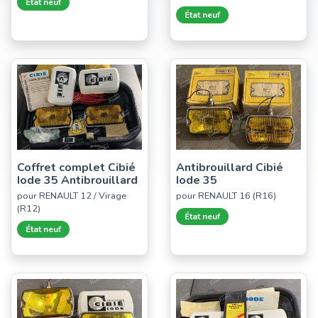
État neuf
État neuf
Coffret complet Cibié
Antibrouillard Cibié
Iode 35 Antibrouillard
Iode 35
pour RENAULT 12 / Virage
pour RENAULT 16 (R16)
(R12)
État neuf
État neuf