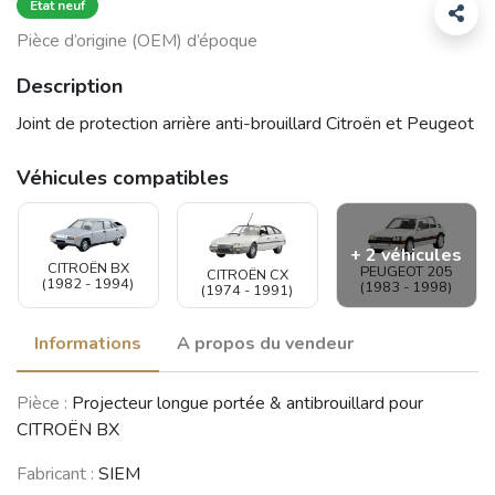
État neuf
Pièce d’origine (OEM) d’époque
Description
Joint de protection arrière anti-brouillard Citroën et Peugeot
Véhicules compatibles
+ 2 véhicules
CITROËN BX
PEUGEOT 205
CITROËN CX
(1982 - 1994)
(1983 - 1998)
(1974 - 1991)
Informations
A propos du vendeur
PEUGEOT 309
CITROËN ZX
Pièce :
Projecteur longue portée & antibrouillard pour
(1985 - 1993)
(1991 - 1998)
CITROËN BX
Voir moins de véhicules
Fabricant :
SIEM