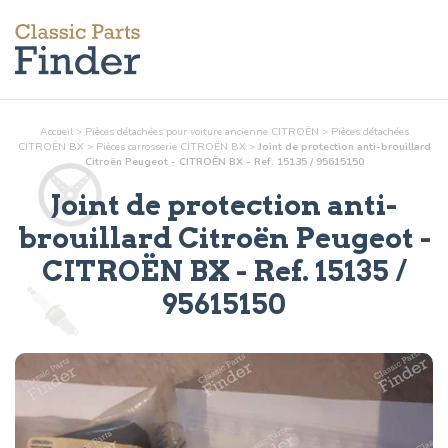
Accueil
>
Pièces détachées pour voiture ancienne CITROËN
>
Pièces détachées
CITROËN BX
>
Pièces
carrosserie
CITROËN BX
>
Joint de protection anti-brouillard
Citroën Peugeot - CITROËN BX - Ref. 15135 / 95615150
Joint de protection anti-
brouillard Citroën Peugeot
-
CITROËN BX - Ref.
15135 /
95615150