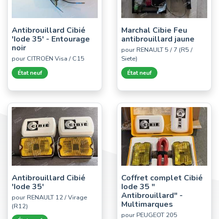
Antibrouillard Cibié
Marchal Cibie Feu
'Iode 35' - Entourage
antibrouillard jaune
noir
pour RENAULT 5 / 7 (R5 /
pour CITROËN Visa / C15
Siete)
État neuf
État neuf
Antibrouillard Cibié
Coffret complet Cibié
'Iode 35'
Iode 35 "
Antibrouillard" -
pour RENAULT 12 / Virage
Multimarques
(R12)
pour PEUGEOT 205