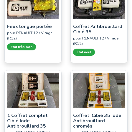
Feux longue portée
Coffret Antibrouillard
Cibié 35
pour RENAULT 12 / Virage
(R12)
pour RENAULT 12 / Virage
(R12)
État très bon
État neuf
1 Coffret complet
Coffret 'Cibié 35 Iode'
Cibié Iode
Antibrouillard
Antibrouillard 35
chromés