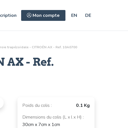
cription
Mon compte
EN
DE
roie trapézoïdale - CITROËN AX - Ref. 10A0700
 AX - Ref.
Poids du colis :
0.1 Kg
Dimensions du colis (L x l x H) :
30cm x 7cm x 1cm