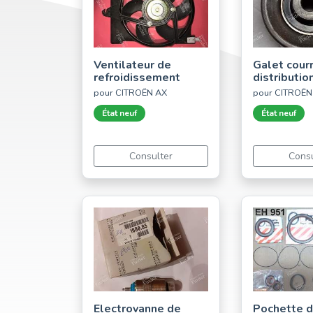
Ventilateur de
Galet cour
refroidissement
distributio
pour CITROËN AX
pour CITROËN
État neuf
État neuf
Consulter
Consu
Electrovanne de
Pochette 