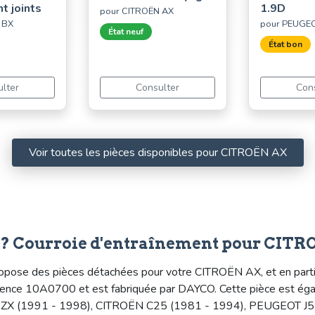
 joints
1.9D
pour CITROËN AX
 BX
pour PEUGE
État neuf
État bon
lter
Consulter
Con
Voir toutes les pièces disponibles pour CITROËN AX
e? Courroie d'entraînement pour CIT
pose des pièces détachées pour votre CITROËN AX, et en particul
éférence 10A0700 et est fabriquée par DAYCO. Cette pièce est 
X (1991 - 1998), CITROËN C25 (1981 - 1994), PEUGEOT J5 (1