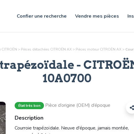
Confier une recherche
Vendre mes pièces
Ins
ne CITROËN
>
Pièces détachées CITROËN AX
>
Pièces
moteur
CITROËN AX
>
Cour
trapézoïdale
- CITROËN
10A0700
Pièce d’origine (OEM) d’époque
État très bon
Description
Courroie trapézoïdale. Neuve d'époque, jamais montée,