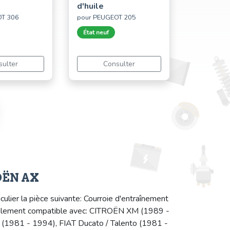
d'huile
OT 306
pour PEUGEOT 205
État neuf
sulter
Consulter
ROËN AX
ier la pièce suivante: Courroie d'entraînement
également compatible avec: CITROËN XM (1989 -
981 - 1994), FIAT Ducato / Talento (1981 -