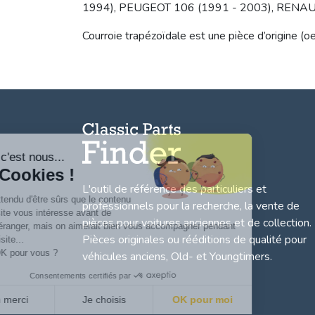
1994), PEUGEOT 106 (1991 - 2003), RENAULT 
Courroie trapézoïdale est une pièce d’origine (
Salut c'est nous...
les Cookies !
L'outil de référence des particuliers et
On a attendu d'être sûrs que le contenu
professionnels pour la recherche, la
vente de
de ce site vous intéresse avant de
pièces pour voitures anciennes et de collection.
vous déranger, mais on aimerait bien vous accompagner pendant
Pièces originales ou rééditions de qualité pour
votre visite...
C'est OK pour vous ?
véhicules anciens, Old- et Youngtimers.
Consentements certifiés par
Non merci
Je choisis
OK pour moi