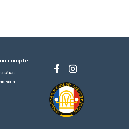
on compte
scription
nnexion