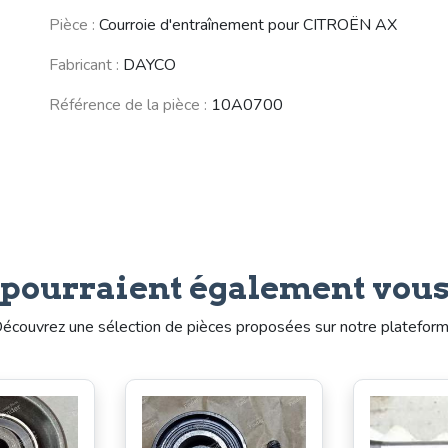
CITROËN C25
PEUGEOT J5
CITROËN ZX
Pièce :
Courroie d'entraînement pour CITROËN AX
(1981 - 1994)
(1981 - 1994)
(1991 - 1998)
Fabricant :
DAYCO
Référence de la pièce :
10A0700
FIAT Ducato /
RENAULT 5 / 7
PEUGEOT 106
Talento
(R5 / Siete)
(1991 - 2003)
(1981 - 1994)
(1972 - 1984)
Voir moins de véhicules
 pourraient également vous
écouvrez une sélection de pièces proposées sur notre platefor