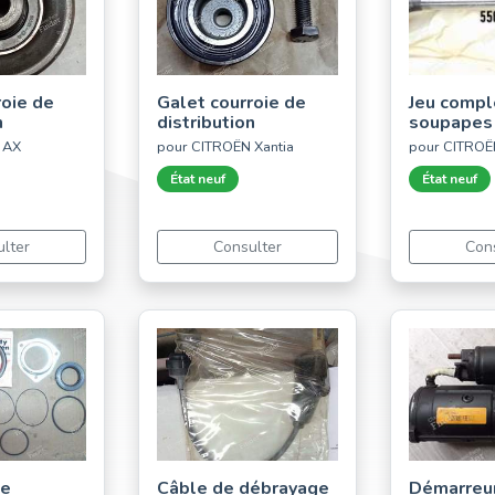
roie de
Galet courroie de
Jeu compl
n
distribution
soupapes
 AX
pour CITROËN Xantia
pour CITROË
État neuf
État neuf
lter
Consulter
Con
de
Câble de débrayage
Démarreur