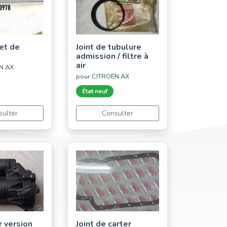
et de
Joint de tubulure
admission / filtre à
air
N AX
pour CITROËN AX
État neuf
sulter
Consulter
 version
Joint de carter