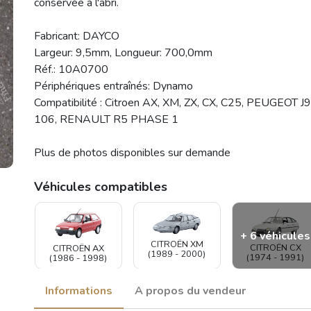
conservée à l'abri.
Fabricant: DAYCO
Largeur: 9,5mm, Longueur: 700,0mm
Réf.: 10A0700
Périphériques entraînés: Dynamo
Compatibilité : Citroen AX, XM, ZX, CX, C25, PEUGEOT J9
106, RENAULT R5 PHASE 1
Plus de photos disponibles sur demande
Véhicules compatibles
+ 6 véhicules
CITROËN XM
CITROËN CX
CITROËN AX
(1989 - 2000)
(1974 - 1991)
(1986 - 1998)
Informations
A propos du vendeur