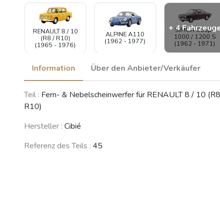
+ 4 Fahrzeug
SIMCA Coupé
RENAULT 8 / 10
ALPINE A110
1000 / 1200 S
(R8 / R10)
(1962 - 1977)
(1962 - 1971)
(1965 - 1976)
Information
Über den Anbieter/Verkäufer
SIMCA 900 /
Teil :
Fern- & Nebelscheinwerfer für RENAULT 8 / 10 (R8
Simc'4 / 1000 /
RENAULT
RENAULT
1005 / 1006 /
Floride /
Dauphine /
R10)
1118 /Abarth
Caravelle
Ondine
1150
(1959 - 1968)
(1956 - 1970)
(1961 - 1978)
Hersteller :
Cibié
Referenz des Teils :
45
BMW 1502 /
1602 / 1802 /
2002 / Touring
(02-Serie)
(1966 - 1977)
Siehe weniger Fahrzeuge