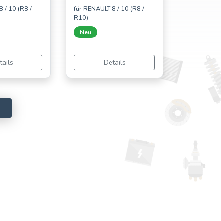
 / 10 (R8 /
für RENAULT 8 / 10 (R8 /
R10)
Neu
tails
Details