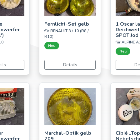
ge
Fernlicht-Set gelb
1 Oscar l
inwerfer
Reichweit
für RENAULT 8 / 10 (R8 /
')
SPOT Jod
R10)
10
für ALPINE 
Neu
Neu
ils
Details
De
er
Marchal-Optik gelb
Cibié „Top
inwerfer
709
Nebelsch