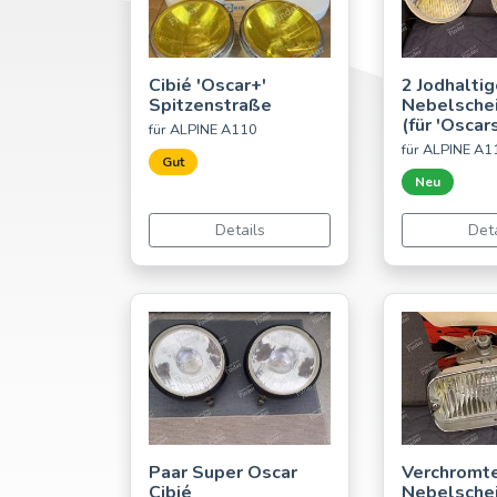
Cibié 'Oscar+'
2 Jodhalti
Spitzenstraße
Nebelsche
(für 'Oscars
für ALPINE A110
für ALPINE A1
Gut
Neu
Details
Deta
Paar Super Oscar
Verchromt
Cibié
Nebelsche