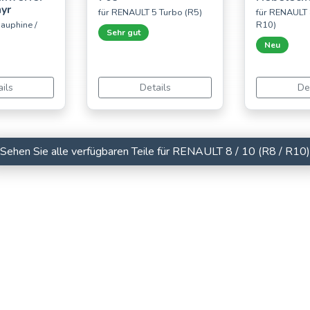
yr
für RENAULT 5 Turbo (R5)
für RENAULT 8
auphine /
R10)
Sehr gut
Neu
ils
Details
De
Sehen Sie alle verfügbaren Teile für RENAULT 8 / 10 (R8 / R10)