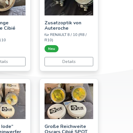
ange
Zusatzoptik von
e Cibié
Auteroche
für RENAULT 8 / 10 (R8 /
A110
R10)
Neu
tails
Details
 Iode“
Große Reichweite
einwerfer
Oscars Cibié SPOT