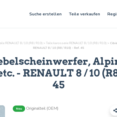
Suche erstellen
Teile verkaufen
Regi
eile RENAULT 8 / 10 (R8 / R10)
>
Teile
karosserie
RENAULT 8 / 10 (R8 / R10)
>
Cibi
RENAULT 8 / 10 (R8 / R10) - Ref. 45
ebelscheinwerfer, Alpin
tc.
- RENAULT 8 / 10 (R8 
45
Originalteil (OEM)
Neu