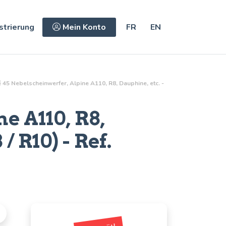
strierung
Mein Konto
FR
EN
é 45 Nebelscheinwerfer, Alpine A110, R8, Dauphine, etc. -
e A110, R8,
/ R10) - Ref.