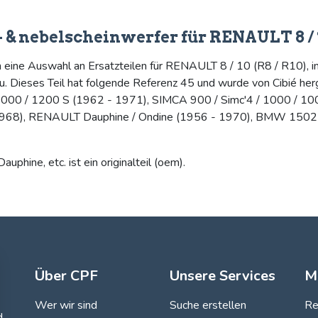
- & nebelscheinwerfer für RENAULT 8 / 1
n eine Auswahl an Ersatzteilen für RENAULT 8 / 10 (R8 / R10), i
 Dieses Teil hat folgende Referenz 45 und wurde von Cibié herge
0 / 1200 S (1962 - 1971), SIMCA 900 / Simc'4 / 1000 / 100
1968), RENAULT Dauphine / Ondine (1956 - 1970), BMW 1502 /
phine, etc. ist ein originalteil (oem).
Über CPF
Unsere Services
M
Wer wir sind
Suche erstellen
Re
d