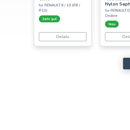
Nylon Saph
für RENAULT 8 / 10 (R8 /
R10)
für RENAULT D
Ondine
Sehr gut
Neu
Details
Deta