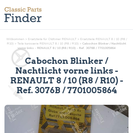
Willkommen
>
Ersatzteile für Oldtimer RENAULT
>
Ersatzteile RENAULT 8 / 10 (R8 /
R10)
>
Teile
karosserie
RENAULT 8 / 10 (R8 / R10)
>
Cabochon Blinker / Nachtlicht
vorne links - RENAULT 8 / 10 (R8 / R10) - Ref. 3076B / 7701005864
Cabochon Blinker /
Nachtlicht vorne links
-
RENAULT 8 / 10 (R8 / R10) -
Ref.
3076B / 7701005864