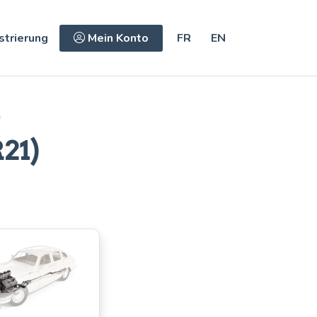
strierung
Mein Konto
FR
EN
)
21)