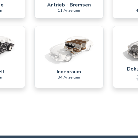
ie
Antrieb - Bremsen
en
11 Anzeigen
4
Doku
ll
Innenraum
en
34 Anzeigen
2