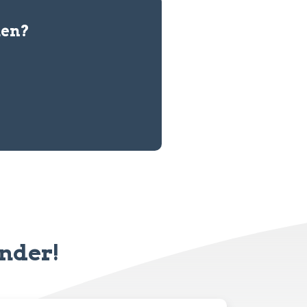
den?
inder!