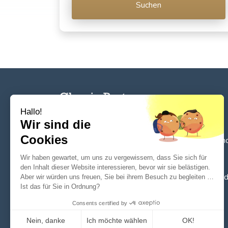
Suchen
Hallo!
Wir sind die
Cookies
Das Standardtool für die Suche, den
Verkauf un
die Aufarbeitung von Ersatzteilen zwischen
Wir haben gewartet, um uns zu vergewissern, dass Sie sich für
Privatpersonen und Profis
. Originalteile oder
den Inhalt dieser Website interessieren, bevor wir sie belästigen.
hochwertige Nachproduktionen für Oldtimer un
Aber wir würden uns freuen, Sie bei ihrem Besuch zu begleiten …
Ist das für Sie in Ordnung?
Youngtimer.
Consents certified by
Nein, danke
Ich möchte wählen
OK!