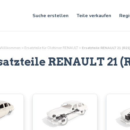
Suche erstellen
Teile verkaufen
Regi
Willkommen
>
Ersatzteile für Oldtimer RENAULT
>
Ersatzteile RENAULT 21 (R21
satzteile RENAULT 21 (R