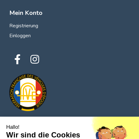
Mein Konto
Registrierung
Einloggen
Hallo!
© 2026 Alle Rechte vorbehalten - Classic Parts Finder
Wir sind die Cookies
Datenschutzrichtlinien
Allgemeine Nutzungsbedingungen