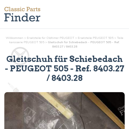
Willkommen
>
Ersatzteile für Oldtimer PEUGEOT
>
Ersatzteile PEUGEOT 505
>
Teile
karosserie
PEUGEOT 505
>
Gleitschuh für Schiebedach - PEUGEOT 505 - Ref.
8403.27 / 8403.28
Gleitschuh für Schiebedach
- PEUGEOT 505 - Ref.
8403.27
/ 8403.28