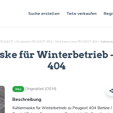
Suche erstellen
Teile verkaufen
Regi
r PEUGEOT
>
Ersatzteile PEUGEOT 404
>
Teile
karosserie
PEUGEOT 404
>
Kühlerm
ke für Winterbetrieb
404
Originalteil (OEM)
Neu
Beschreibung
Kühlermaske für Winterbetrieb zu Peugeot 404 Berline /