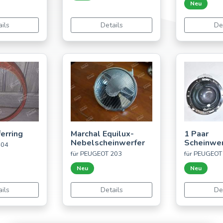
Neu
ils
Details
De
erring
Marchal Equilux-
1 Paar
Nebelscheinwerfer
Scheinwer
404
für PEUGEOT 203
für PEUGEOT
Neu
Neu
ils
Details
De