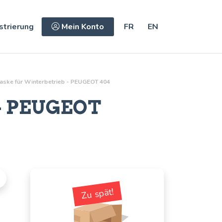
strierung
Mein Konto
FR
EN
aske für Winterbetrieb - PEUGEOT 404
- PEUGEOT
Zu spät!