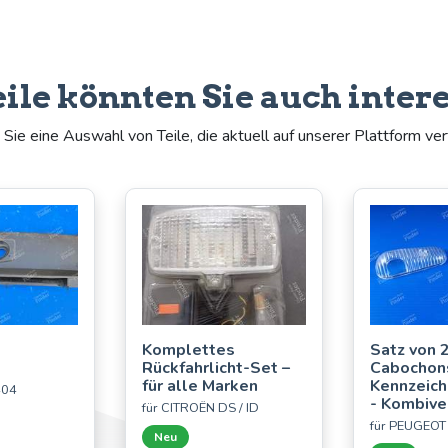
eile könnten Sie auch inter
Sie eine Auswahl von Teile, die aktuell auf unserer Plattform ver
Komplettes
Satz von 
Rückfahrlicht-Set –
Cabochons
für alle Marken
Kennzeich
404
- Kombive
für CITROËN DS / ID
für PEUGEOT
Neu