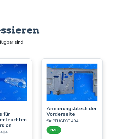
essieren
fügbar sind
2
Armierungsblech der
 für
Vorderseite
enleuchten
für PEUGEOT 404
rsion
Neu
 404