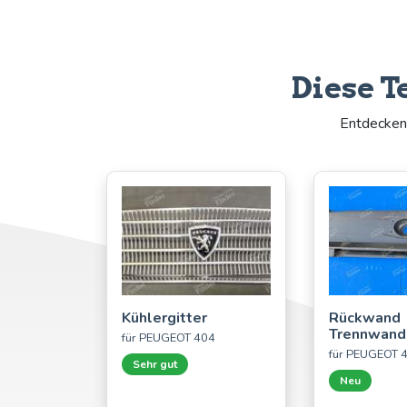
Diese T
Entdecken 
Kühlergitter
Rückwand
Trennwand
für PEUGEOT 404
für PEUGEOT 
Sehr gut
Neu