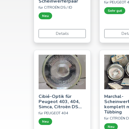
Scheinwerferpaar
für PEUGEOT 
für CITROËN DS / ID
Sehr gut
Neu
Details
Deta
Cibié-Optik für
Marchal-
Peugeot 403, 404,
Scheinwerf
Simca, Citroën DS...
komplett m
Tübbing
für PEUGEOT 404
für CITROËN D
Neu
Neu