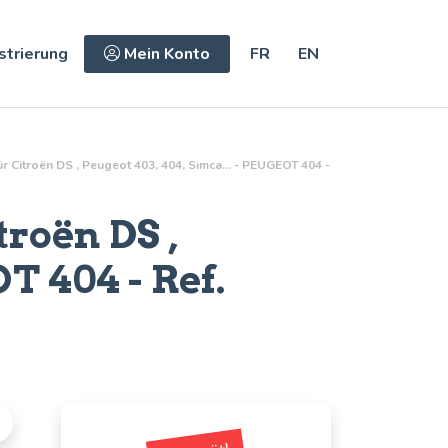
strierung
Mein Konto
FR
EN
r Citroën DS , Peugeot 403, 404, Simca... - PEUGEOT 404 -
roën DS ,
T 404 - Ref.