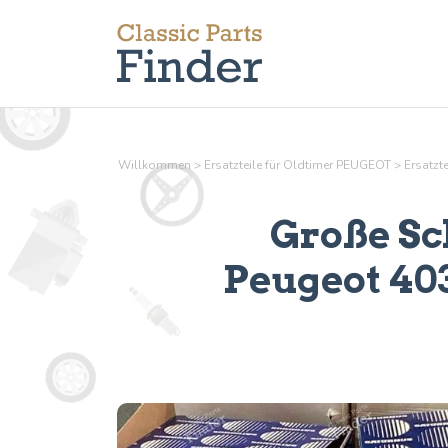
Willkommen
>
Ersatzteile für Oldtimer PEUGEOT
>
Ersatzt
Große Sc
Peugeot 403