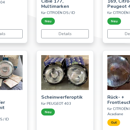
Cibié 177,
169, Citr
404
Multimarken
Peugeot 
für CITROËN DS / ID
für CITROËN 
Neu
Neu
ils
Details
De
Scheinwerferoptik
Rück- +
er
Frontleuc
für PEUGEOT 403
it
für CITROËN 
Neu
Acadiane
S / ID
Gut