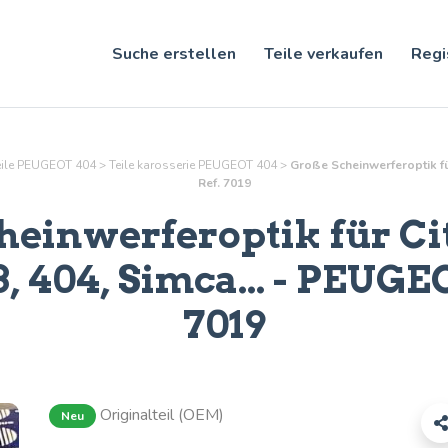
Suche erstellen
Teile verkaufen
Regi
eile PEUGEOT 404
>
Teile
karosserie
PEUGEOT 404
>
Große Scheinwerferoptik fü
Ref. 7019
heinwerferoptik für Cit
, 404, Simca...
- PEUGEO
7019
Originalteil (OEM)
Neu