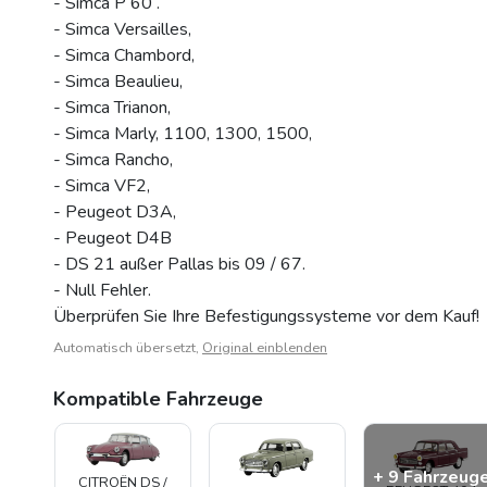
- Simca P 60 .
- Simca Versailles,
- Simca Chambord,
- Simca Beaulieu,
- Simca Trianon,
- Simca Marly, 1100, 1300, 1500,
- Simca Rancho,
- Simca VF2,
- Peugeot D3A,
- Peugeot D4B
- DS 21 außer Pallas bis 09 / 67.
- Null Fehler.
Überprüfen Sie Ihre Befestigungssysteme vor dem Kauf!
Automatisch übersetzt,
Original einblenden
Kompatible Fahrzeuge
+ 9 Fahrzeug
CITROËN DS /