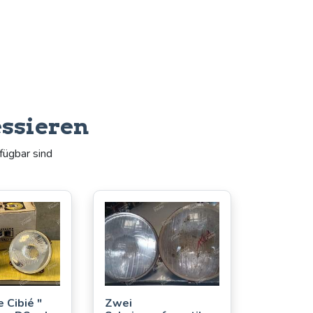
essieren
fügbar sind
 Cibié "
Zwei