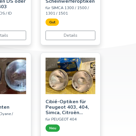
oen DS oder
Scheinwerferoptiken
403
für SIMCA 1300 / 1500 /
DS / ID
1301 / 1501
Gut
tails
Details
Cibié-Optiken für
hten
Peugeot 403, 404,
Simca, Citroën...
Dyane /
für PEUGEOT 404
Neu