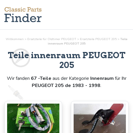
Willkommen
>
Ersatzteile für Oldtimer PEUGEOT
>
Ersatzteile PEUGEOT 205
>
Teile
innenraum
PEUGEOT 205
Teile
innenraum
PEUGEOT
205
Wir fanden
67 -Teile
aus der Kategorie
Innenraum
für Ihr
PEUGEOT 205 de 1983 - 1998
.