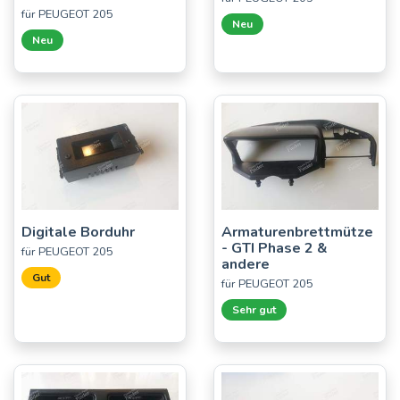
für PEUGEOT 205
Neu
Neu
Digitale Borduhr
Armaturenbrettmütze
- GTI Phase 2 &
für PEUGEOT 205
andere
Gut
für PEUGEOT 205
Sehr gut