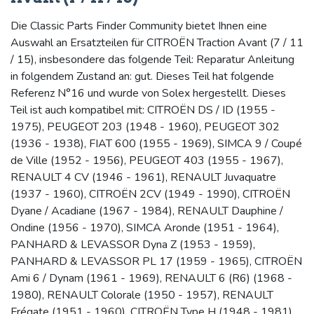
Die Classic Parts Finder Community bietet Ihnen eine
Auswahl an Ersatzteilen für CITROËN Traction Avant (7 / 11
/ 15), insbesondere das folgende Teil: Reparatur Anleitung
in folgendem Zustand an: gut. Dieses Teil hat folgende
Referenz N°16 und wurde von Solex hergestellt. Dieses
Teil ist auch kompatibel mit: CITROËN DS / ID (1955 -
1975), PEUGEOT 203 (1948 - 1960), PEUGEOT 302
(1936 - 1938), FIAT 600 (1955 - 1969), SIMCA 9 / Coupé
de Ville (1952 - 1956), PEUGEOT 403 (1955 - 1967),
RENAULT 4 CV (1946 - 1961), RENAULT Juvaquatre
(1937 - 1960), CITROËN 2CV (1949 - 1990), CITROËN
Dyane / Acadiane (1967 - 1984), RENAULT Dauphine /
Ondine (1956 - 1970), SIMCA Aronde (1951 - 1964),
PANHARD & LEVASSOR Dyna Z (1953 - 1959),
PANHARD & LEVASSOR PL 17 (1959 - 1965), CITROËN
Ami 6 / Dynam (1961 - 1969), RENAULT 6 (R6) (1968 -
1980), RENAULT Colorale (1950 - 1957), RENAULT
Frégate (1951 - 1960), CITROËN Type H (1948 - 1981),