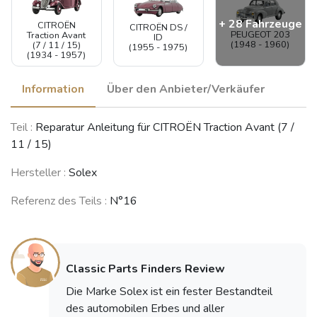
+ 28 Fahrzeuge
CITROËN
CITROËN DS /
PEUGEOT 203
Traction Avant
ID
(1948 - 1960)
(7 / 11 / 15)
(1955 - 1975)
(1934 - 1957)
Information
Über den Anbieter/Verkäufer
SIMCA 9 /
PEUGEOT 302
Teil :
Reparatur Anleitung für CITROËN Traction Avant (7 /
FIAT 600
Coupé de Ville
(1936 - 1938)
(1955 - 1969)
(1952 - 1956)
11 / 15)
Hersteller :
Solex
Referenz des Teils :
N°16
RENAULT
RENAULT 4 CV
PEUGEOT 403
Juvaquatre
(1946 - 1961)
(1955 - 1967)
(1937 - 1960)
Classic Parts Finders Review
Die Marke Solex ist ein fester Bestandteil
RENAULT
CITROËN
Dauphine /
des automobilen Erbes und aller
CITROËN 2CV
Dyane /
Ondine