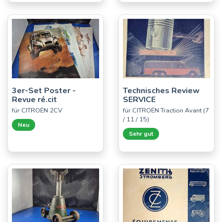
3er-Set Poster -
Technisches Review
Revue ré.cit
SERVICE
für CITROËN 2CV
für CITROËN Traction Avant (7
/ 11 / 15)
Neu
Sehr gut