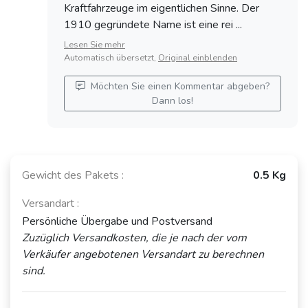
(1949 - 1990)
Acadiane
Kraftfahrzeuge im eigentlichen Sinne. Der
(1956 - 1970)
(1967 - 1984)
1910 gegründete Name ist eine rei ...
Lesen Sie mehr
Automatisch übersetzt,
Original einblenden
PANHARD &
PANHARD &
LEVASSOR
LEVASSOR PL
SIMCA Aronde
Möchten Sie einen Kommentar abgeben?
Dyna Z
17
(1951 - 1964)
Dann los!
(1953 - 1959)
(1959 - 1965)
CITROËN Ami 6
RENAULT
RENAULT 6 (R6)
Gewicht des Pakets :
0.5 Kg
/ Dynam
Colorale
(1968 - 1980)
(1961 - 1969)
(1950 - 1957)
Versandart :
Persönliche Übergabe und Postversand
Zuzüglich Versandkosten, die je nach der vom
Verkäufer angebotenen Versandart zu berechnen
PANHARD &
RENAULT
CITROËN Type
LEVASSOR
sind.
Frégate
H
Dyna X
(1951 - 1960)
(1948 - 1981)
(1945 - 1954)