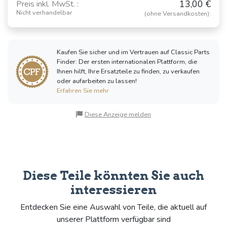
13,00 €
Preis inkl. MwSt. :
Nicht verhandelbar
(ohne Versandkosten):
RENAULT
PEUGEOT 202
PEUGEOT 201
Celtaquatre
(1938 - 1948)
(1929 - 1937)
(1934 - 1938)
Kaufen Sie sicher und im Vertrauen auf Classic Parts
Finder: Der ersten internationalen Plattform, die
Ihnen hilft, Ihre Ersatzteile zu finden, zu verkaufen
oder aufarbeiten zu lassen!
Erfahren Sie mehr
PEUGEOT Type
CITROËN B14
CITROËN B2
163
(1926 - 1928)
(1921 - 1926)
(1919 - 1924)
Diese Anzeige melden
PEUGEOT Typ
RENAULT NN
RENAULT KZ
172
(1924 - 1930)
(1922 - 1933)
(1922 - 1926)
Diese Teile könnten Sie auch
interessieren
Entdecken Sie eine Auswahl von Teile, die aktuell auf
CITROËN C4 /
unserer Plattform verfügbar sind
C6