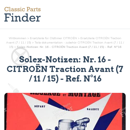
Willkommen
>
Ersatzteile für Oldtimer CITROËN
>
Ersatzteile CITROËN Traction
Avant (7 / 11 / 15)
>
Teile
dokumentation - zubehör
CITROËN Traction Avant (7 / 11 /
15)
>
Solex-Notizen: Nr. 16 - CITROËN Traction Avant (7 / 11 / 15) - Ref. N°16
Solex-Notizen: Nr. 16
-
CITROËN Traction Avant (7
/ 11 / 15) - Ref.
N°16