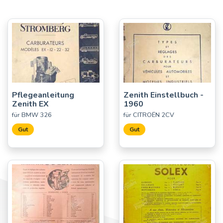
(1928 - 1932)
Siehe weniger Fahrzeuge
Pflegeanleitung
Zenith Einstellbuch -
Zenith EX
1960
für BMW 326
für CITROËN 2CV
Gut
Gut