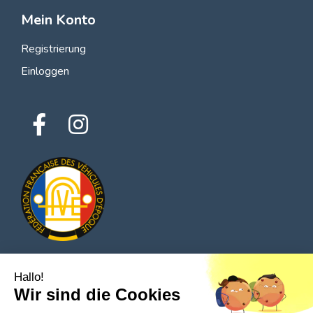
Mein Konto
Registrierung
Einloggen
Hallo!
© 2026 Alle Rechte vorbehalten - Classic Parts Finder
Wir sind die Cookies
Datenschutzrichtlinien
Allgemeine Nutzungsbedingungen