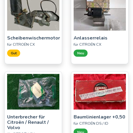
Scheibenwischermotor
Anlasserrelais
für CITROËN CX
für CITROËN CX
Gut
Neu
Unterbrecher für
Baumlinienlager +0,50
Citroën / Renault /
für CITROËN DS / ID
Volvo
Neu