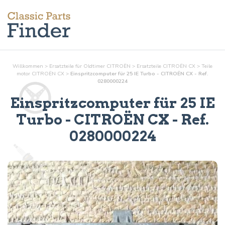
Willkommen
>
Ersatzteile für Oldtimer CITROËN
>
Ersatzteile CITROËN CX
>
Teile
motor
CITROËN CX
>
Einspritzcomputer für 25 IE Turbo - CITROËN CX - Ref.
0280000224
Einspritzcomputer für 25 IE
Turbo
- CITROËN CX - Ref.
0280000224