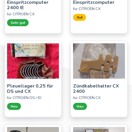
Einspritzcomputer
Einspritzcomputer
2400 IE
für CITROËN CX
für CITROËN CX
Gut
Sehr gut
Pleuellager 0,25 für
Zündkabelhalter CX
DS und CX
2400
für CITROËN DS / ID
für CITROËN CX
Neu
Neu